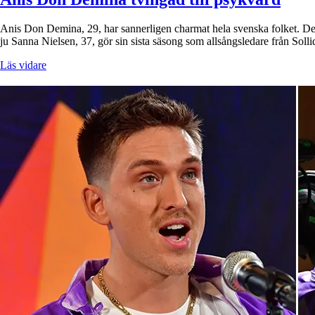
Anis Don Demina, 29, har sannerligen charmat hela svenska folket. Den
ju Sanna Nielsen, 37, gör sin sista säsong som allsångsledare från Sol
Läs vidare