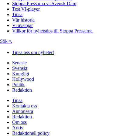
Stoppa Pressarna vs Svensk Dam
Test VI-player
Tipsa
Vår historia
Vi avslöjar
Villkor för nyhetstips till Stoppa Pressarna
Sök
Tipsa oss om nyheter!
Senaste
Svenskt
Kungligt
Hollywood
Politik
Redaktion
Tipsa
Kontakta oss
Annonsera
Redaktion
Om oss
Arkiv
Redaktionell policy