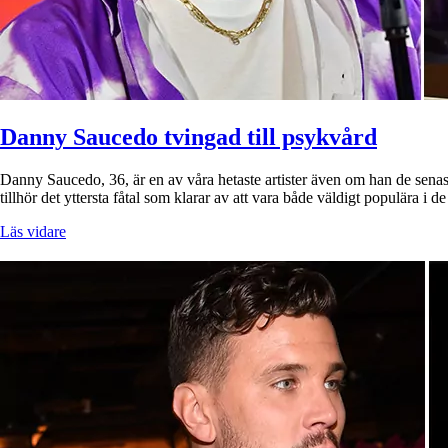
Danny Saucedo tvingad till psykvård
Danny Saucedo, 36, är en av våra hetaste artister även om han de sena
tillhör det yttersta fåtal som klarar av att vara både väldigt populära i 
Läs vidare