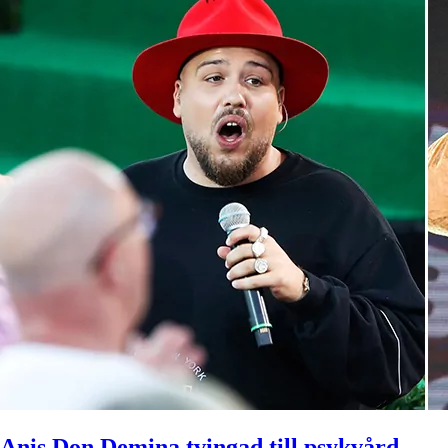
Anis Don Demina tvingad till psykvård