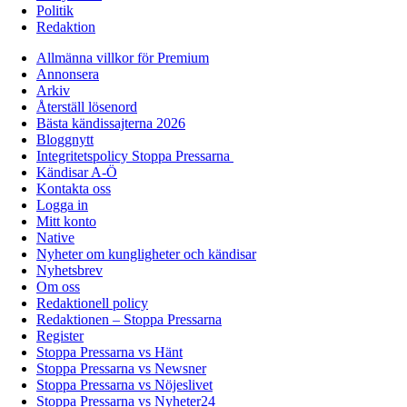
Politik
Redaktion
Allmänna villkor för Premium
Annonsera
Arkiv
Återställ lösenord
Bästa kändissajterna 2026
Bloggnytt
Integritetspolicy Stoppa Pressarna
Kändisar A-Ö
Kontakta oss
Logga in
Mitt konto
Native
Nyheter om kungligheter och kändisar
Nyhetsbrev
Om oss
Redaktionell policy
Redaktionen – Stoppa Pressarna
Register
Stoppa Pressarna vs Hänt
Stoppa Pressarna vs Newsner
Stoppa Pressarna vs Nöjeslivet
Stoppa Pressarna vs Nyheter24