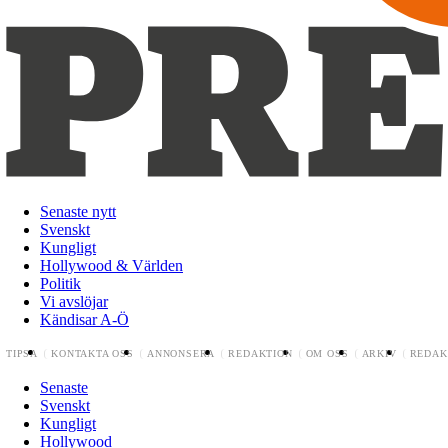
Senaste nytt
Svenskt
Kungligt
Hollywood & Världen
Politik
Vi avslöjar
Kändisar A-Ö
TIPSA
KONTAKTA OSS
ANNONSERA
REDAKTION
OM OSS
ARKIV
REDAK
Senaste
Svenskt
Kungligt
Hollywood