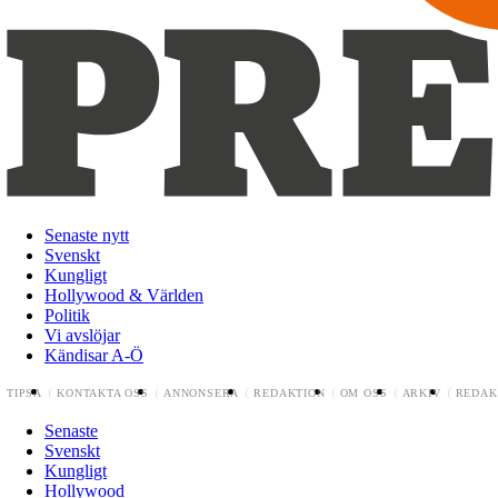
Senaste nytt
Svenskt
Kungligt
Hollywood & Världen
Politik
Vi avslöjar
Kändisar A-Ö
TIPSA
KONTAKTA OSS
ANNONSERA
REDAKTION
OM OSS
ARKIV
REDAK
Senaste
Svenskt
Kungligt
Hollywood