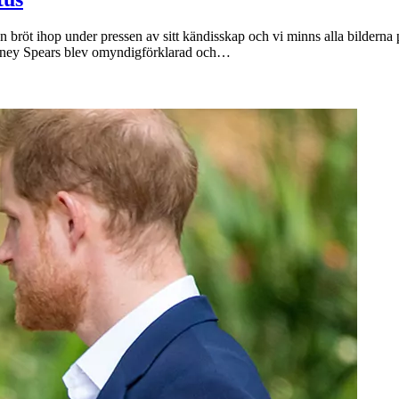
n bröt ihop under pressen av sitt kändisskap och vi minns alla bilderna p
ritney Spears blev omyndigförklarad och…