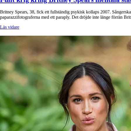
Britney Spears, 38, fick ett fullständig psykisk kollaps 2007. Sångerska
paparazzifotograferna med ett paraply. Det dröjde inte länge förrän B
Läs vidare