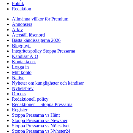
Politik
Redaktion
Allmänna villkor för Premium
Annonsera
Arkiv
Återställ lösenord
Bästa kändissajterna 2026
Bloggnytt
Integritetspolicy Stoppa Pressarna
Kändisar A-Ö
Kontakta oss
Logga in
Mitt konto
Native
Nyheter om kungligheter och kändisar
Nyhetsbrev
Om oss
Redaktionell policy
Redaktionen – Stoppa Pressarna
Register
Stoppa Pressarna vs Hänt
Stoppa Pressarna vs Newsner
Stoppa Pressarna vs Nöjeslivet
Stoppa Pressarna vs Nyheter24