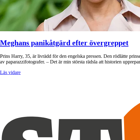
Meghans panikåtgärd efter övergreppet
Prins Harry, 35, är livrädd för den engelska pressen. Den rödlätte prin
av paparazzifotografer. – Det är min största rädsla att historien upprep
Läs vidare