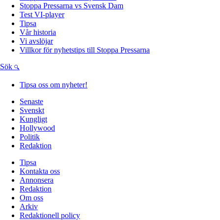
Stoppa Pressarna vs Svensk Dam
Test VI-player
Tipsa
Vår historia
Vi avslöjar
Villkor för nyhetstips till Stoppa Pressarna
Sök
Tipsa oss om nyheter!
Senaste
Svenskt
Kungligt
Hollywood
Politik
Redaktion
Tipsa
Kontakta oss
Annonsera
Redaktion
Om oss
Arkiv
Redaktionell policy