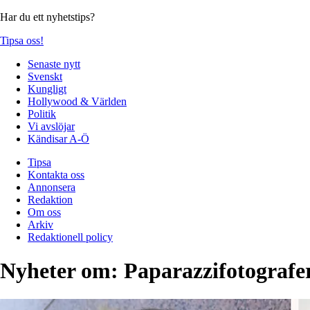
Har du ett nyhetstips?
Tipsa oss!
Senaste nytt
Svenskt
Kungligt
Hollywood & Världen
Politik
Vi avslöjar
Kändisar A-Ö
Tipsa
Kontakta oss
Annonsera
Redaktion
Om oss
Arkiv
Redaktionell policy
Nyheter om:
Paparazzifotografe