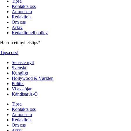
Tipsa
Kontakta oss
Annonsera
Redaktion
Om oss
Arkiv
Redaktionell policy
Har du ett nyhetstips?
Tipsa oss!
Senaste nytt
Svenskt
Kungligt
Hollywood & Världen
Politik
Vi avslöjar
Kändisar A-Ö
Tipsa
Kontakta oss
Annonsera
Redaktion
Om oss
Arkiv