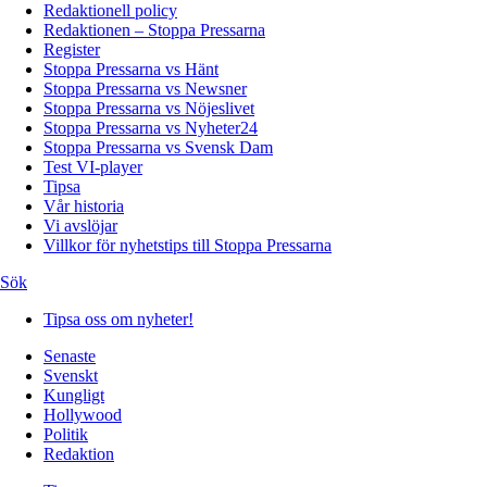
Redaktionell policy
Redaktionen – Stoppa Pressarna
Register
Stoppa Pressarna vs Hänt
Stoppa Pressarna vs Newsner
Stoppa Pressarna vs Nöjeslivet
Stoppa Pressarna vs Nyheter24
Stoppa Pressarna vs Svensk Dam
Test VI-player
Tipsa
Vår historia
Vi avslöjar
Villkor för nyhetstips till Stoppa Pressarna
Sök
Tipsa oss om nyheter!
Senaste
Svenskt
Kungligt
Hollywood
Politik
Redaktion