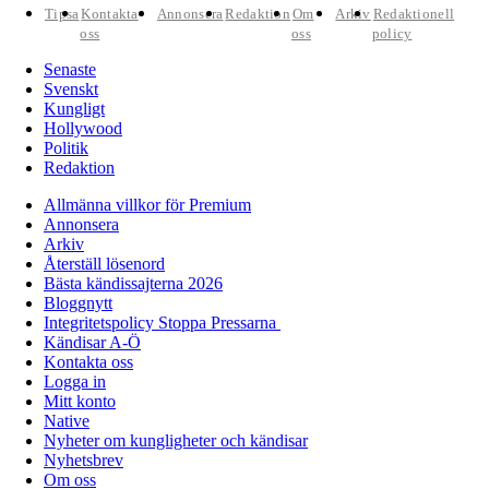
Tipsa
Kontakta
Annonsera
Redaktion
Om
Arkiv
Redaktionell
oss
oss
policy
Senaste
Svenskt
Kungligt
Hollywood
Politik
Redaktion
Allmänna villkor för Premium
Annonsera
Arkiv
Återställ lösenord
Bästa kändissajterna 2026
Bloggnytt
Integritetspolicy Stoppa Pressarna
Kändisar A-Ö
Kontakta oss
Logga in
Mitt konto
Native
Nyheter om kungligheter och kändisar
Nyhetsbrev
Om oss