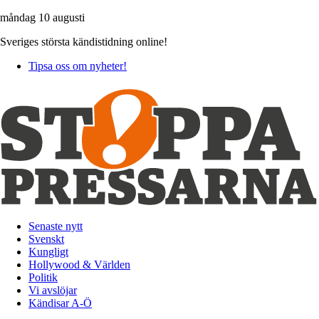
måndag 10 augusti
Sveriges största kändistidning online!
Tipsa oss om nyheter!
Senaste nytt
Svenskt
Kungligt
Hollywood & Världen
Politik
Vi avslöjar
Kändisar A-Ö