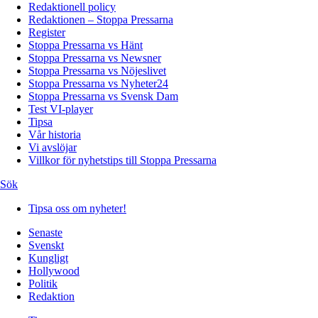
Redaktionell policy
Redaktionen – Stoppa Pressarna
Register
Stoppa Pressarna vs Hänt
Stoppa Pressarna vs Newsner
Stoppa Pressarna vs Nöjeslivet
Stoppa Pressarna vs Nyheter24
Stoppa Pressarna vs Svensk Dam
Test VI-player
Tipsa
Vår historia
Vi avslöjar
Villkor för nyhetstips till Stoppa Pressarna
Sök
Tipsa oss om nyheter!
Senaste
Svenskt
Kungligt
Hollywood
Politik
Redaktion