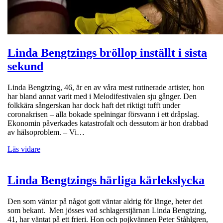
Linda Bengtzings bröllop inställt i sista
sekund
Linda Bengtzing, 46, är en av våra mest rutinerade artister, hon
har bland annat varit med i Melodifestivalen sju gånger. Den
folkkära sångerskan har dock haft det riktigt tufft under
coronakrisen – alla bokade spelningar försvann i ett dråpslag.
Ekonomin påverkades katastrofalt och dessutom är hon drabbad
av hälsoproblem. – Vi…
Läs vidare
Linda Bengtzings härliga kärlekslycka
Den som väntar på något gott väntar aldrig för länge, heter det
som bekant. Men jösses vad schlagerstjärnan Linda Bengtzing,
41, har väntat på ett frieri. Hon och pojkvännen Peter Ståhlgren,