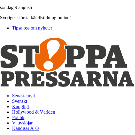
söndag 9 augusti
Sveriges största kändistidning online!
Tipsa oss om nyheter!
Senaste nytt
Svenskt
Kungligt
Hollywood & Världen
Politik
Vi avslöjar
Kändisar A-Ö