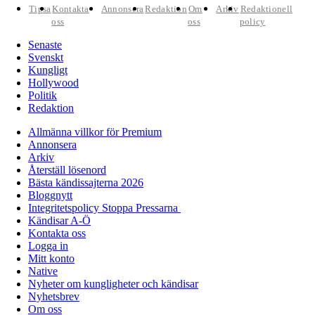
Tipsa
Kontakta
Annonsera
Redaktion
Om
Arkiv
Redaktionell
oss
oss
policy
Senaste
Svenskt
Kungligt
Hollywood
Politik
Redaktion
Allmänna villkor för Premium
Annonsera
Arkiv
Återställ lösenord
Bästa kändissajterna 2026
Bloggnytt
Integritetspolicy Stoppa Pressarna
Kändisar A-Ö
Kontakta oss
Logga in
Mitt konto
Native
Nyheter om kungligheter och kändisar
Nyhetsbrev
Om oss