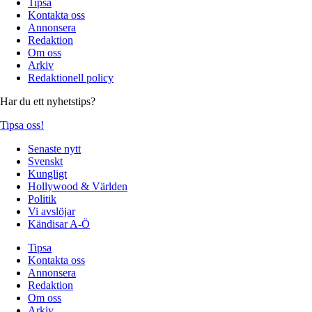
Tipsa
Kontakta oss
Annonsera
Redaktion
Om oss
Arkiv
Redaktionell policy
Har du ett nyhetstips?
Tipsa oss!
Senaste nytt
Svenskt
Kungligt
Hollywood & Världen
Politik
Vi avslöjar
Kändisar A-Ö
Tipsa
Kontakta oss
Annonsera
Redaktion
Om oss
Arkiv