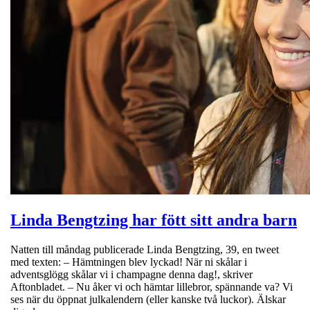
Linda Bengtzing har fött sitt andra barn
Natten till måndag publicerade Linda Bengtzing, 39, en tweet
med texten: – Hämtningen blev lyckad! När ni skålar i
adventsglögg skålar vi i champagne denna dag!, skriver
Aftonbladet. – Nu åker vi och hämtar lillebror, spännande va? Vi
ses när du öppnat julkalendern (eller kanske två luckor). Älskar