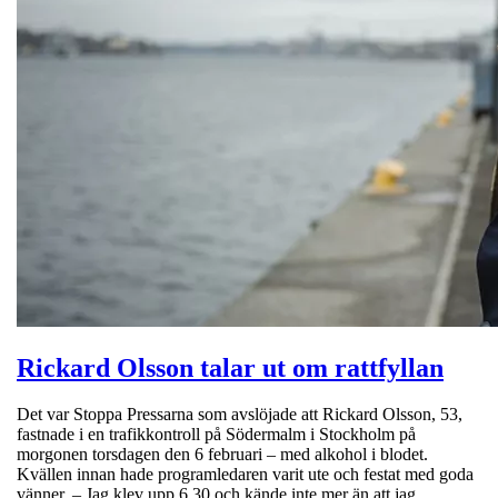
Rickard Olsson talar ut om rattfyllan
Det var Stoppa Pressarna som avslöjade att Rickard Olsson, 53,
fastnade i en trafikkontroll på Södermalm i Stockholm på
morgonen torsdagen den 6 februari – med alkohol i blodet.
Kvällen innan hade programledaren varit ute och festat med goda
vänner. – Jag klev upp 6.30 och kände inte mer än att jag…