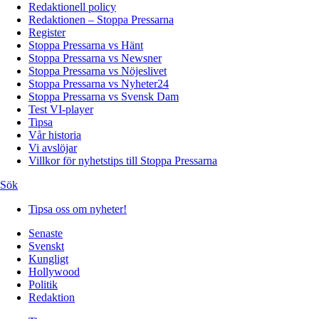
Redaktionell policy
Redaktionen – Stoppa Pressarna
Register
Stoppa Pressarna vs Hänt
Stoppa Pressarna vs Newsner
Stoppa Pressarna vs Nöjeslivet
Stoppa Pressarna vs Nyheter24
Stoppa Pressarna vs Svensk Dam
Test VI-player
Tipsa
Vår historia
Vi avslöjar
Villkor för nyhetstips till Stoppa Pressarna
Sök
Tipsa oss om nyheter!
Senaste
Svenskt
Kungligt
Hollywood
Politik
Redaktion