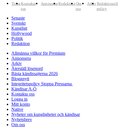
Tipsa
Kontakta
Annonsera
Redaktion
Om
Arkiv
Redaktionell
oss
oss
policy
Senaste
Svenskt
Kungligt
Hollywood
Politik
Redaktion
Allmänna villkor för Premium
Annonsera
Arkiv
Återställ lösenord
Bästa kändissajterna 2026
Bloggnytt
Integritetspolicy Stoppa Pressarna
Kändisar A-Ö
Kontakta oss
Logga in
Mitt konto
Native
Nyheter om kungligheter och kändisar
Nyhetsbrev
Om oss