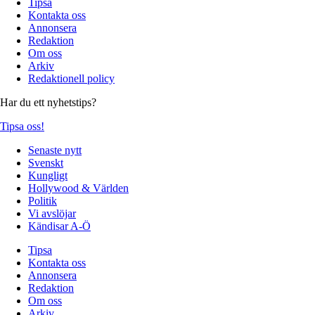
Tipsa
Kontakta oss
Annonsera
Redaktion
Om oss
Arkiv
Redaktionell policy
Har du ett nyhetstips?
Tipsa oss!
Senaste nytt
Svenskt
Kungligt
Hollywood & Världen
Politik
Vi avslöjar
Kändisar A-Ö
Tipsa
Kontakta oss
Annonsera
Redaktion
Om oss
Arkiv