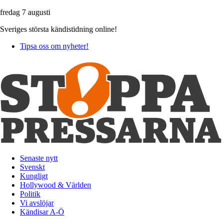
fredag 7 augusti
Sveriges största kändistidning online!
Tipsa oss om nyheter!
Senaste nytt
Svenskt
Kungligt
Hollywood & Världen
Politik
Vi avslöjar
Kändisar A-Ö