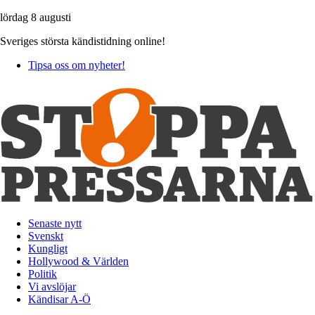
lördag 8 augusti
Sveriges största kändistidning online!
Tipsa oss om nyheter!
Senaste nytt
Svenskt
Kungligt
Hollywood & Världen
Politik
Vi avslöjar
Kändisar A-Ö