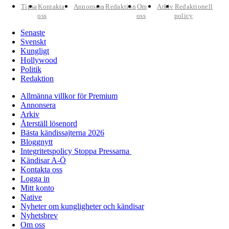
Tipsa
Kontakta
Annonsera
Redaktion
Om
Arkiv
Redaktionell
oss
oss
policy
Senaste
Svenskt
Kungligt
Hollywood
Politik
Redaktion
Allmänna villkor för Premium
Annonsera
Arkiv
Återställ lösenord
Bästa kändissajterna 2026
Bloggnytt
Integritetspolicy Stoppa Pressarna
Kändisar A-Ö
Kontakta oss
Logga in
Mitt konto
Native
Nyheter om kungligheter och kändisar
Nyhetsbrev
Om oss