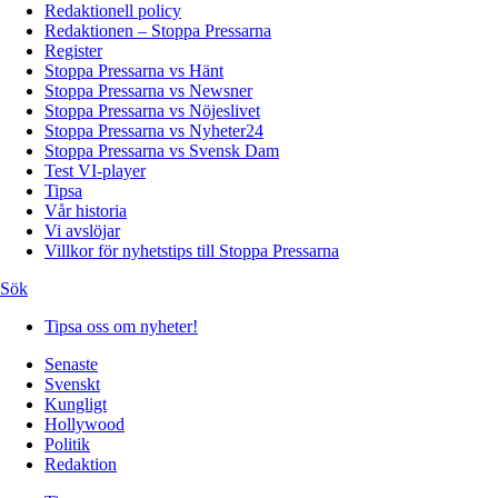
Redaktionell policy
Redaktionen – Stoppa Pressarna
Register
Stoppa Pressarna vs Hänt
Stoppa Pressarna vs Newsner
Stoppa Pressarna vs Nöjeslivet
Stoppa Pressarna vs Nyheter24
Stoppa Pressarna vs Svensk Dam
Test VI-player
Tipsa
Vår historia
Vi avslöjar
Villkor för nyhetstips till Stoppa Pressarna
Sök
Tipsa oss om nyheter!
Senaste
Svenskt
Kungligt
Hollywood
Politik
Redaktion