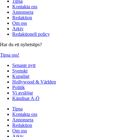
Tipsa
Kontakta oss
Annonsera
Redaktion
Om oss
Arkiv
Redaktionell policy
Har du ett nyhetstips?
Tipsa oss!
Senaste nytt
Svenskt
Kungligt
Hollywood & Världen
Politik
Vi avslöjar
Kändisar A-Ö
Tipsa
Kontakta oss
Annonsera
Redaktion
Om oss
Arkiv