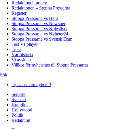
Redaktionell policy
Redaktionen – Stoppa Pressarna
Register
Stoppa Pressarna vs Hänt
Stoppa Pressarna vs Newsner
Stoppa Pressarna vs Nöjeslivet
Stoppa Pressarna vs Nyheter24
Stoppa Pressarna vs Svensk Dam
Test VI-player
Tipsa
Vår historia
Vi avslöjar
Villkor för nyhetstips till Stoppa Pressarna
Sök
Tipsa oss om nyheter!
Senaste
Svenskt
Kungligt
Hollywood
Politik
Redaktion