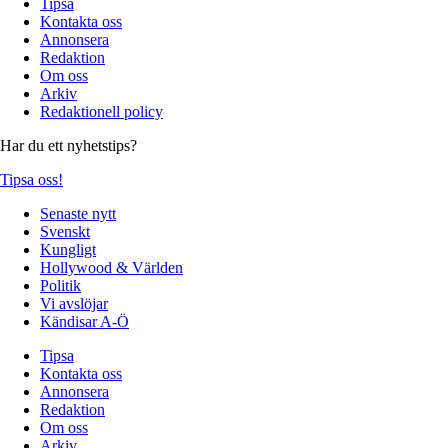
Tipsa
Kontakta oss
Annonsera
Redaktion
Om oss
Arkiv
Redaktionell policy
Har du ett nyhetstips?
Tipsa oss!
Senaste nytt
Svenskt
Kungligt
Hollywood & Världen
Politik
Vi avslöjar
Kändisar A-Ö
Tipsa
Kontakta oss
Annonsera
Redaktion
Om oss
Arkiv