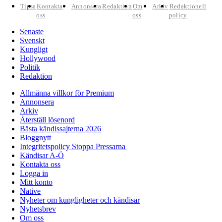
Tipsa
Kontakta
Annonsera
Redaktion
Om
Arkiv
Redaktionell
oss
oss
policy
Senaste
Svenskt
Kungligt
Hollywood
Politik
Redaktion
Allmänna villkor för Premium
Annonsera
Arkiv
Återställ lösenord
Bästa kändissajterna 2026
Bloggnytt
Integritetspolicy Stoppa Pressarna
Kändisar A-Ö
Kontakta oss
Logga in
Mitt konto
Native
Nyheter om kungligheter och kändisar
Nyhetsbrev
Om oss