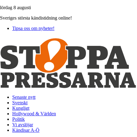
lördag 8 augusti
Sveriges största kändistidning online!
Tipsa oss om nyheter!
Senaste nytt
Svenskt
Kungligt
Hollywood & Världen
Politik
Vi avslöjar
Kändisar A-Ö