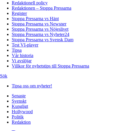
Redaktionell policy
Redaktionen – Stoppa Pressarna
Register
Stoppa Pressarna vs Hänt
Stoppa Pressarna vs Newsner
Stoppa Pressarna vs Nöjeslivet
Stoppa Pressarna vs Nyheter24
Stoppa Pressarna vs Svensk Dam
Test VI-player
Tipsa
Vår historia
Vi avslöjar
Villkor för nyhetstips till Stoppa Pressarna
Sök
Tipsa oss om nyheter!
Senaste
Svenskt
Kungligt
Hollywood
Politik
Redaktion