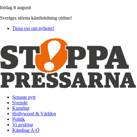
lördag 8 augusti
Sveriges största kändistidning online!
Tipsa oss om nyheter!
Senaste nytt
Svenskt
Kungligt
Hollywood & Världen
Politik
Vi avslöjar
Kändisar A-Ö