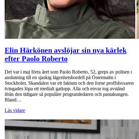
Elin Härkönen avslöjar sin nya kärlek
efter Paolo Roberto
Det var i maj förra året som Paolo Roberto, 52, greps av polisen i
anslutning till en sjaskig lägenhetsbordell på Östermalm i
Stockholm. Skandalen var ett faktum och den forne proffsboxaren
tvingades löpa ett medialt gatlopp. Alla och envar tog avstånd
ifrån den tidigare så populäre programledaren och pastakungen.
Bland…
Läs vidare