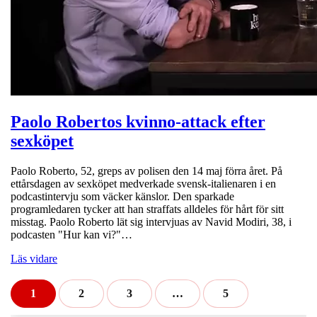
Paolo Robertos kvinno-attack efter
sexköpet
Paolo Roberto, 52, greps av polisen den 14 maj förra året. På
ettårsdagen av sexköpet medverkade svensk-italienaren i en
podcastintervju som väcker känslor. Den sparkade
programledaren tycker att han straffats alldeles för hårt för sitt
misstag. Paolo Roberto lät sig intervjuas av Navid Modiri, 38, i
podcasten "Hur kan vi?"…
Läs vidare
1
2
3
…
5