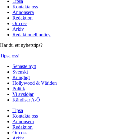
Tipsa
Kontakta oss
Annonsera
Redaktion
Om oss
Arkiv
Redaktionell policy
Har du ett nyhetstips?
Tipsa oss!
Senaste nytt
Svenskt
Kungligt
Hollywood & Världen
Politik
Vi avslöjar
Kändisar A-Ö
Tipsa
Kontakta oss
Annonsera
Redaktion
Om oss
Arkiv