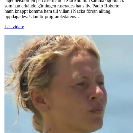
lägenhetsbordell på Östermalm i Stockholm. I samma ögonblick
som han erkände gärningen raserades hans liv. Paolo Roberto
hann knappt komma hem till villan i Nacka förrän allting
uppdagades. Utanför programledarens…
Läs vidare