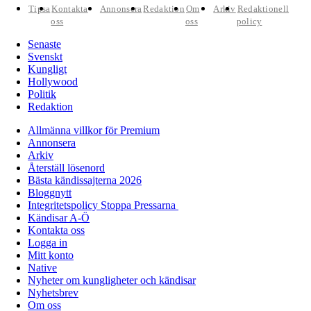
Tipsa
Kontakta
Annonsera
Redaktion
Om
Arkiv
Redaktionell
oss
oss
policy
Senaste
Svenskt
Kungligt
Hollywood
Politik
Redaktion
Allmänna villkor för Premium
Annonsera
Arkiv
Återställ lösenord
Bästa kändissajterna 2026
Bloggnytt
Integritetspolicy Stoppa Pressarna
Kändisar A-Ö
Kontakta oss
Logga in
Mitt konto
Native
Nyheter om kungligheter och kändisar
Nyhetsbrev
Om oss