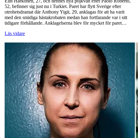
Elin Härkönen, 27, och hennes nya pojkvän efter Paolo Roberto,
52, befinner sig just nu i Turkiet. Paret har flytt Sverige efter
otrohetsdramat där Anthony Yigit, 29, anklagas för att ha varit
med den smidiga hästakrobaten medan han fortfarande var i sitt
tidigare förhållande. Anklagelserna blev för mycket för paret…
Läs vidare