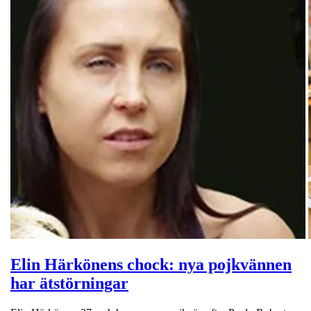
Elin Härkönens chock: nya pojkvännen
har ätstörningar