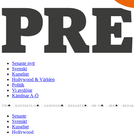
Senaste nytt
Svenskt
Kungligt
Hollywood & Världen
Politik
Vi avslöjar
Kändisar A-Ö
TIPSA
KONTAKTA OSS
ANNONSERA
REDAKTION
OM OSS
ARKIV
REDAK
Senaste
Svenskt
Kungligt
Hollywood