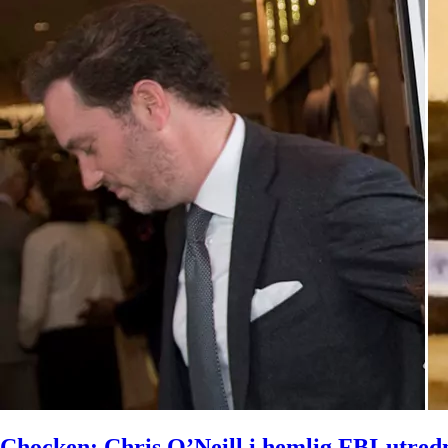
Chocken: Chris O’Neill i hemlig FBI-utred