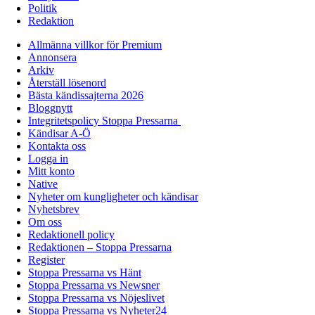
Politik
Redaktion
Allmänna villkor för Premium
Annonsera
Arkiv
Återställ lösenord
Bästa kändissajterna 2026
Bloggnytt
Integritetspolicy Stoppa Pressarna
Kändisar A-Ö
Kontakta oss
Logga in
Mitt konto
Native
Nyheter om kungligheter och kändisar
Nyhetsbrev
Om oss
Redaktionell policy
Redaktionen – Stoppa Pressarna
Register
Stoppa Pressarna vs Hänt
Stoppa Pressarna vs Newsner
Stoppa Pressarna vs Nöjeslivet
Stoppa Pressarna vs Nyheter24