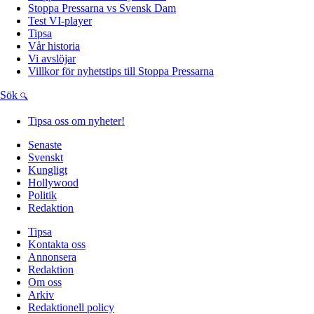
Stoppa Pressarna vs Svensk Dam
Test VI-player
Tipsa
Vår historia
Vi avslöjar
Villkor för nyhetstips till Stoppa Pressarna
Sök
Tipsa oss om nyheter!
Senaste
Svenskt
Kungligt
Hollywood
Politik
Redaktion
Tipsa
Kontakta oss
Annonsera
Redaktion
Om oss
Arkiv
Redaktionell policy