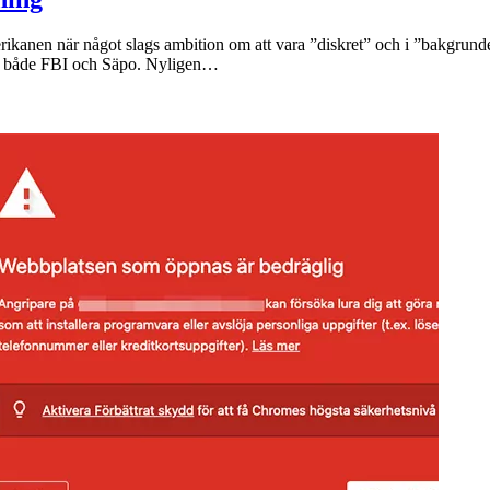
merikanen när något slags ambition om att vara ”diskret” och i ”bakgr
s av både FBI och Säpo. Nyligen…