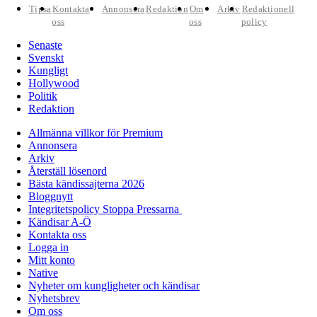
Tipsa
Kontakta
Annonsera
Redaktion
Om
Arkiv
Redaktionell
oss
oss
policy
Senaste
Svenskt
Kungligt
Hollywood
Politik
Redaktion
Allmänna villkor för Premium
Annonsera
Arkiv
Återställ lösenord
Bästa kändissajterna 2026
Bloggnytt
Integritetspolicy Stoppa Pressarna
Kändisar A-Ö
Kontakta oss
Logga in
Mitt konto
Native
Nyheter om kungligheter och kändisar
Nyhetsbrev
Om oss