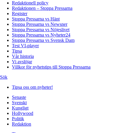
Redaktionell policy
Redaktionen – Stoppa Pressarna
Register
Stoppa Pressarna vs Hänt
Stoppa Pressarna vs Newsner
Stoppa Pressarna vs Nöjeslivet
Stoppa Pressarna vs Nyheter24
Stoppa Pressarna vs Svensk Dam
Test VI-player
Tipsa
Vår historia
Vi avslöjar
Villkor för nyhetstips till Stoppa Pressarna
Sök
Tipsa oss om nyheter!
Senaste
Svenskt
Kungligt
Hollywood
Politik
Redaktion