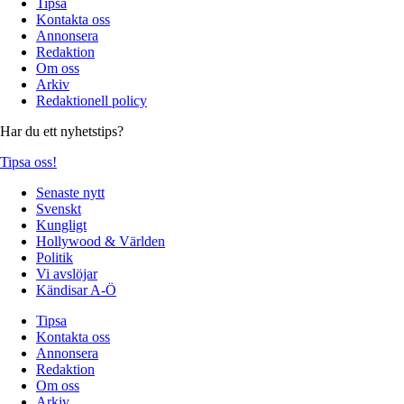
Tipsa
Kontakta oss
Annonsera
Redaktion
Om oss
Arkiv
Redaktionell policy
Har du ett nyhetstips?
Tipsa oss!
Senaste nytt
Svenskt
Kungligt
Hollywood & Världen
Politik
Vi avslöjar
Kändisar A-Ö
Tipsa
Kontakta oss
Annonsera
Redaktion
Om oss
Arkiv