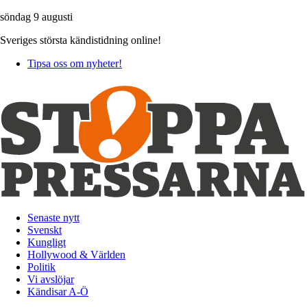
söndag 9 augusti
Sveriges största kändistidning online!
Tipsa oss om nyheter!
Senaste nytt
Svenskt
Kungligt
Hollywood & Världen
Politik
Vi avslöjar
Kändisar A-Ö