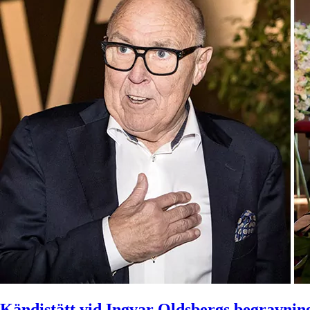
Kändistätt vid Ingvar Oldsbergs begravnin