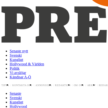
Senaste nytt
Svenskt
Kungligt
Hollywood & Världen
Politik
Vi avslöjar
Kändisar A-Ö
TIPSA
KONTAKTA OSS
ANNONSERA
REDAKTION
OM OSS
ARKIV
REDAK
Senaste
Svenskt
Kungligt
Hollywood