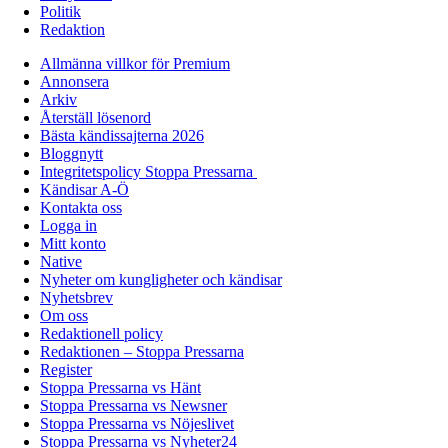
Politik
Redaktion
Allmänna villkor för Premium
Annonsera
Arkiv
Återställ lösenord
Bästa kändissajterna 2026
Bloggnytt
Integritetspolicy Stoppa Pressarna
Kändisar A-Ö
Kontakta oss
Logga in
Mitt konto
Native
Nyheter om kungligheter och kändisar
Nyhetsbrev
Om oss
Redaktionell policy
Redaktionen – Stoppa Pressarna
Register
Stoppa Pressarna vs Hänt
Stoppa Pressarna vs Newsner
Stoppa Pressarna vs Nöjeslivet
Stoppa Pressarna vs Nyheter24