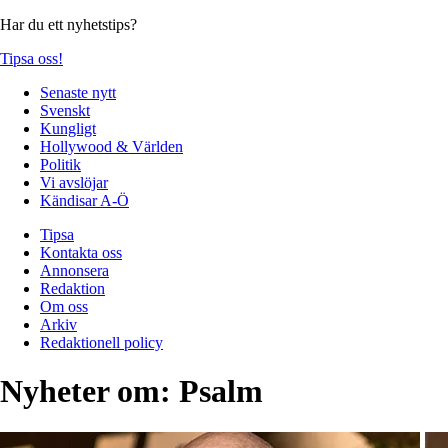
Har du ett nyhetstips?
Tipsa oss!
Senaste nytt
Svenskt
Kungligt
Hollywood & Världen
Politik
Vi avslöjar
Kändisar A-Ö
Tipsa
Kontakta oss
Annonsera
Redaktion
Om oss
Arkiv
Redaktionell policy
Nyheter om:
Psalm