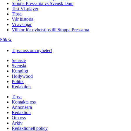
Stoppa Pressarna vs Svensk Dam
Test VI-player
Tipsa
Vår historia
Vi avslöjar
Villkor för nyhetstips till Stoppa Pressarna
Sök
Tipsa oss om nyheter!
Senaste
Svenskt
Kungligt
Hollywood
Politik
Redaktion
Tipsa
Kontakta oss
Annonsera
Redaktion
Om oss
Arkiv
Redaktionell policy