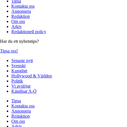
Tipsa
Kontakta oss
Annonsera
Redaktion
Om oss
Arkiv
Redaktionell policy
Har du ett nyhetstips?
Tipsa oss!
Senaste nytt
Svenskt
Kungligt
Hollywood & Världen
Politik
Vi avslöjar
Kändisar A-Ö
Tipsa
Kontakta oss
Annonsera
Redaktion
Om oss
Arkiv