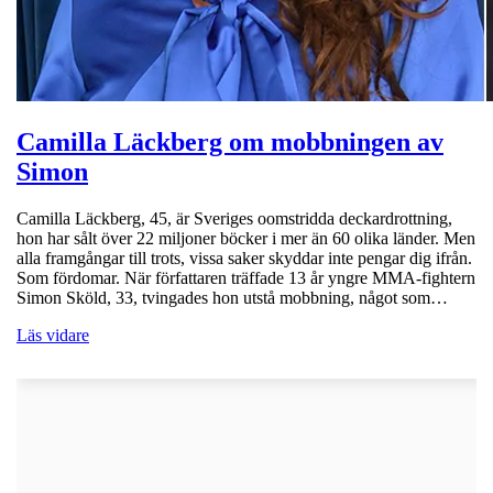
Camilla Läckberg om mobbningen av
Simon
Camilla Läckberg, 45, är Sveriges oomstridda deckardrottning,
hon har sålt över 22 miljoner böcker i mer än 60 olika länder. Men
alla framgångar till trots, vissa saker skyddar inte pengar dig ifrån.
Som fördomar. När författaren träffade 13 år yngre MMA-fightern
Simon Sköld, 33, tvingades hon utstå mobbning, något som…
Läs vidare