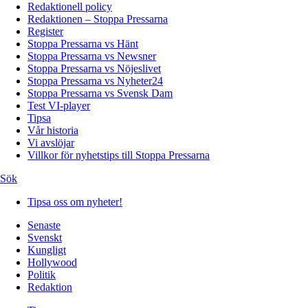
Redaktionell policy
Redaktionen – Stoppa Pressarna
Register
Stoppa Pressarna vs Hänt
Stoppa Pressarna vs Newsner
Stoppa Pressarna vs Nöjeslivet
Stoppa Pressarna vs Nyheter24
Stoppa Pressarna vs Svensk Dam
Test VI-player
Tipsa
Vår historia
Vi avslöjar
Villkor för nyhetstips till Stoppa Pressarna
Sök
Tipsa oss om nyheter!
Senaste
Svenskt
Kungligt
Hollywood
Politik
Redaktion