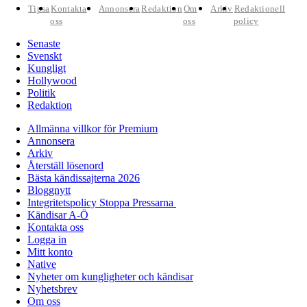
Tipsa
Kontakta
Annonsera
Redaktion
Om
Arkiv
Redaktionell
oss
oss
policy
Senaste
Svenskt
Kungligt
Hollywood
Politik
Redaktion
Allmänna villkor för Premium
Annonsera
Arkiv
Återställ lösenord
Bästa kändissajterna 2026
Bloggnytt
Integritetspolicy Stoppa Pressarna
Kändisar A-Ö
Kontakta oss
Logga in
Mitt konto
Native
Nyheter om kungligheter och kändisar
Nyhetsbrev
Om oss