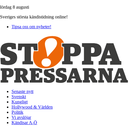
lördag 8 augusti
Sveriges största kändistidning online!
Tipsa oss om nyheter!
Senaste nytt
Svenskt
Kungligt
Hollywood & Världen
Politik
Vi avslöjar
Kändisar A-Ö