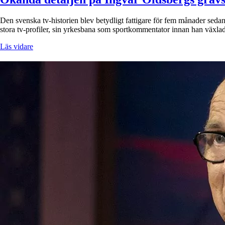
Den svenska tv-historien blev betydligt fattigare för fem månader s
stora tv-profiler, sin yrkesbana som sportkommentator innan han växla
Läs vidare