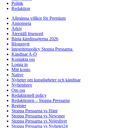
Politik
Redaktion
Allmänna villkor för Premium
Annonsera
Arkiv
Återställ lösenord
Bästa kändissajterna 2026
Bloggnytt
Integritetspolicy Stoppa Pressarna
Kändisar A-Ö
Kontakta oss
Logga in
Mitt konto
Native
Nyheter om kungligheter och kändisar
Nyhetsbrev
Om oss
Redaktionell policy
Redaktionen – Stoppa Pressarna
Register
Stoppa Pressarna vs Hänt
Stoppa Pressarna vs Newsner
Stoppa Pressarna vs Nöjeslivet
Stoppa Pressarna vs Nyheter24