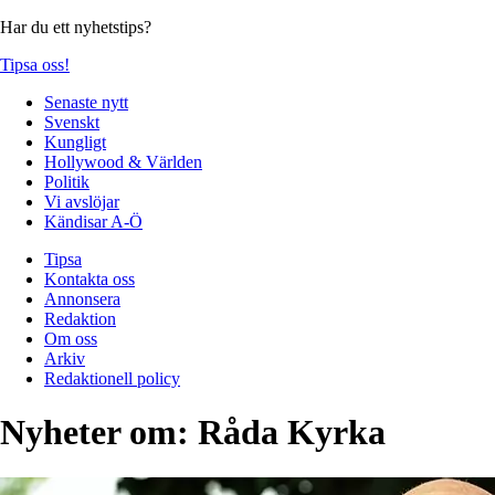
Har du ett nyhetstips?
Tipsa oss!
Senaste nytt
Svenskt
Kungligt
Hollywood & Världen
Politik
Vi avslöjar
Kändisar A-Ö
Tipsa
Kontakta oss
Annonsera
Redaktion
Om oss
Arkiv
Redaktionell policy
Nyheter om:
Råda Kyrka