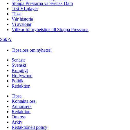
Stoppa Pressarna vs Svensk Dam
Test VI-player
Tipsa
Vår historia
Vi avslöjar
Villkor för nyhetstips till Stoppa Pressarna
Sök
Tipsa oss om nyheter!
Senaste
Svenskt
Kungligt
Hollywood
Politik
Redaktion
Tipsa
Kontakta oss
Annonsera
Redaktion
Om oss
Arkiv
Redaktionell policy