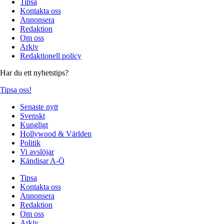
Tipsa
Kontakta oss
Annonsera
Redaktion
Om oss
Arkiv
Redaktionell policy
Har du ett nyhetstips?
Tipsa oss!
Senaste nytt
Svenskt
Kungligt
Hollywood & Världen
Politik
Vi avslöjar
Kändisar A-Ö
Tipsa
Kontakta oss
Annonsera
Redaktion
Om oss
Arkiv