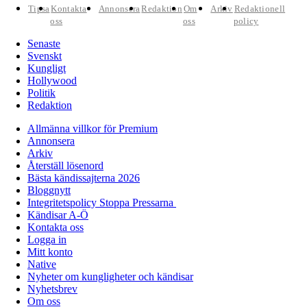
Tipsa
Kontakta
Annonsera
Redaktion
Om
Arkiv
Redaktionell
oss
oss
policy
Senaste
Svenskt
Kungligt
Hollywood
Politik
Redaktion
Allmänna villkor för Premium
Annonsera
Arkiv
Återställ lösenord
Bästa kändissajterna 2026
Bloggnytt
Integritetspolicy Stoppa Pressarna
Kändisar A-Ö
Kontakta oss
Logga in
Mitt konto
Native
Nyheter om kungligheter och kändisar
Nyhetsbrev
Om oss