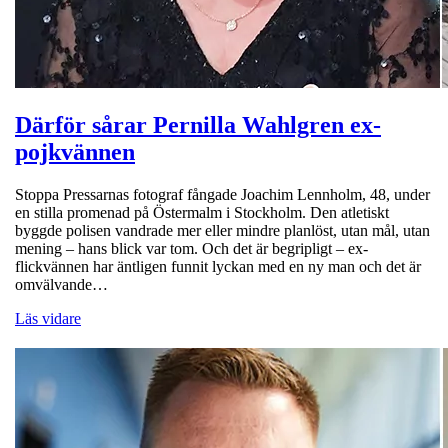
Därför sårar Pernilla Wahlgren ex-
pojkvännen
Stoppa Pressarnas fotograf fångade Joachim Lennholm, 48, under
en stilla promenad på Östermalm i Stockholm. Den atletiskt
byggde polisen vandrade mer eller mindre planlöst, utan mål, utan
mening – hans blick var tom. Och det är begripligt – ex-
flickvännen har äntligen funnit lyckan med en ny man och det är
omvälvande…
Läs vidare