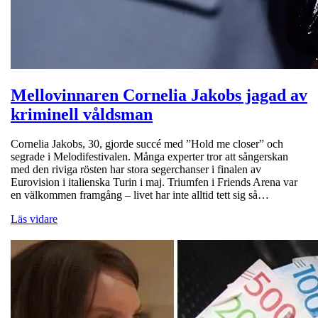
Mellovinnaren Cornelia Jakobs jagad av
kriminell våldsman
Cornelia Jakobs, 30, gjorde succé med ”Hold me closer” och
segrade i Melodifestivalen. Många experter tror att sångerskan
med den riviga rösten har stora segerchanser i finalen av
Eurovision i italienska Turin i maj. Triumfen i Friends Arena var
en välkommen framgång – livet har inte alltid tett sig så…
Läs vidare