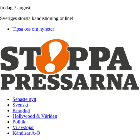
fredag 7 augusti
Sveriges största kändistidning online!
Tipsa oss om nyheter!
Senaste nytt
Svenskt
Kungligt
Hollywood & Världen
Politik
Vi avslöjar
Kändisar A-Ö