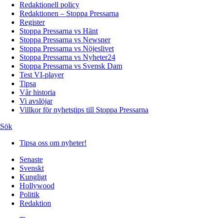
Redaktionell policy
Redaktionen – Stoppa Pressarna
Register
Stoppa Pressarna vs Hänt
Stoppa Pressarna vs Newsner
Stoppa Pressarna vs Nöjeslivet
Stoppa Pressarna vs Nyheter24
Stoppa Pressarna vs Svensk Dam
Test VI-player
Tipsa
Vår historia
Vi avslöjar
Villkor för nyhetstips till Stoppa Pressarna
Sök
Tipsa oss om nyheter!
Senaste
Svenskt
Kungligt
Hollywood
Politik
Redaktion