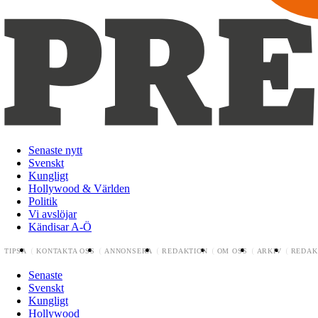
Senaste nytt
Svenskt
Kungligt
Hollywood & Världen
Politik
Vi avslöjar
Kändisar A-Ö
TIPSA
KONTAKTA OSS
ANNONSERA
REDAKTION
OM OSS
ARKIV
REDAK
Senaste
Svenskt
Kungligt
Hollywood