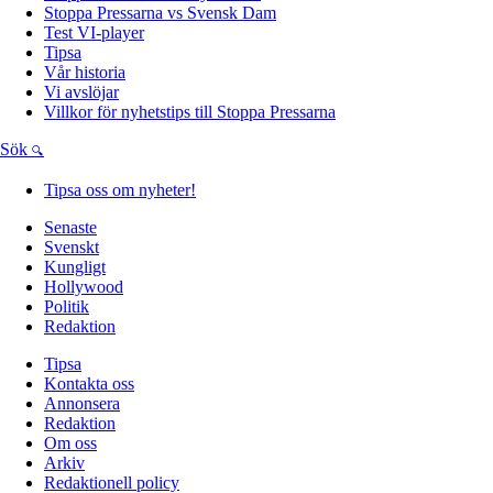
Stoppa Pressarna vs Svensk Dam
Test VI-player
Tipsa
Vår historia
Vi avslöjar
Villkor för nyhetstips till Stoppa Pressarna
Sök
Tipsa oss om nyheter!
Senaste
Svenskt
Kungligt
Hollywood
Politik
Redaktion
Tipsa
Kontakta oss
Annonsera
Redaktion
Om oss
Arkiv
Redaktionell policy