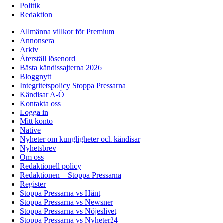
Politik
Redaktion
Allmänna villkor för Premium
Annonsera
Arkiv
Återställ lösenord
Bästa kändissajterna 2026
Bloggnytt
Integritetspolicy Stoppa Pressarna
Kändisar A-Ö
Kontakta oss
Logga in
Mitt konto
Native
Nyheter om kungligheter och kändisar
Nyhetsbrev
Om oss
Redaktionell policy
Redaktionen – Stoppa Pressarna
Register
Stoppa Pressarna vs Hänt
Stoppa Pressarna vs Newsner
Stoppa Pressarna vs Nöjeslivet
Stoppa Pressarna vs Nyheter24