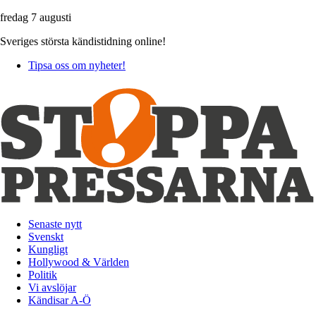
fredag 7 augusti
Sveriges största kändistidning online!
Tipsa oss om nyheter!
Senaste nytt
Svenskt
Kungligt
Hollywood & Världen
Politik
Vi avslöjar
Kändisar A-Ö