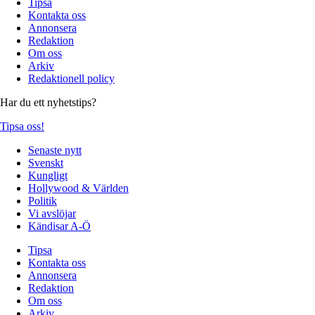
Tipsa
Kontakta oss
Annonsera
Redaktion
Om oss
Arkiv
Redaktionell policy
Har du ett nyhetstips?
Tipsa oss!
Senaste nytt
Svenskt
Kungligt
Hollywood & Världen
Politik
Vi avslöjar
Kändisar A-Ö
Tipsa
Kontakta oss
Annonsera
Redaktion
Om oss
Arkiv