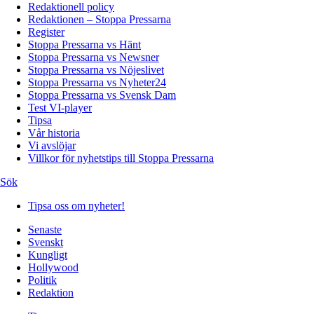
Redaktionell policy
Redaktionen – Stoppa Pressarna
Register
Stoppa Pressarna vs Hänt
Stoppa Pressarna vs Newsner
Stoppa Pressarna vs Nöjeslivet
Stoppa Pressarna vs Nyheter24
Stoppa Pressarna vs Svensk Dam
Test VI-player
Tipsa
Vår historia
Vi avslöjar
Villkor för nyhetstips till Stoppa Pressarna
Sök
Tipsa oss om nyheter!
Senaste
Svenskt
Kungligt
Hollywood
Politik
Redaktion