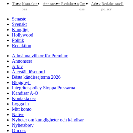
Tipsa
Kontakta
Annonsera
Redaktion
Om
Arkiv
Redaktionell
oss
oss
policy
Senaste
Svenskt
Kungligt
Hollywood
Politik
Redaktion
Allmänna villkor för Premium
Annonsera
Arkiv
Återställ lösenord
Bästa kändissajterna 2026
Bloggnytt
Integritetspolicy Stoppa Pressarna
Kändisar A-Ö
Kontakta oss
Logga in
Mitt konto
Native
Nyheter om kungligheter och kändisar
Nyhetsbrev
Om oss