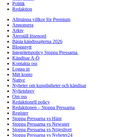
Politik
Redaktion
Allmänna villkor för Premium
Annonsera
Arkiv
Återställ lösenord
Bästa kändissajterna 2026
Bloggnytt
Integritetspolicy Stoppa Pressarna
Kändisar A-Ö
Kontakta oss
Logga in
Mitt konto
Native
Nyheter om kungligheter och kändisar
Nyhetsbrev
Om oss
Redaktionell policy
Redaktionen – Stoppa Pressarna
Register
Stoppa Pressarna vs Hänt
Stoppa Pressarna vs Newsner
Stoppa Pressarna vs Nöjeslivet
Stoppa Pressarna vs Nyheter24