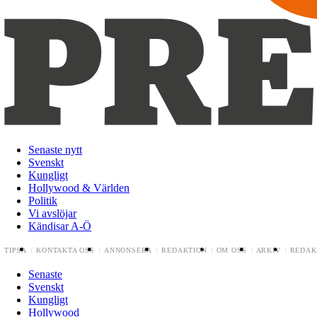
Senaste nytt
Svenskt
Kungligt
Hollywood & Världen
Politik
Vi avslöjar
Kändisar A-Ö
TIPSA
KONTAKTA OSS
ANNONSERA
REDAKTION
OM OSS
ARKIV
REDAK
Senaste
Svenskt
Kungligt
Hollywood