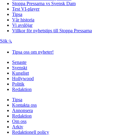
Stoppa Pressarna vs Svensk Dam
Test VI-player
Tipsa
Vår historia
Vi avslöjar
Villkor för nyhetstips till Stoppa Pressarna
Sök
Tipsa oss om nyheter!
Senaste
Svenskt
Kungligt
Hollywood
Politik
Redaktion
Tipsa
Kontakta oss
Annonsera
Redaktion
Om oss
Arkiv
Redaktionell policy