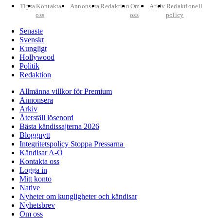
Tipsa
Kontakta
Annonsera
Redaktion
Om
Arkiv
Redaktionell
oss
oss
policy
Senaste
Svenskt
Kungligt
Hollywood
Politik
Redaktion
Allmänna villkor för Premium
Annonsera
Arkiv
Återställ lösenord
Bästa kändissajterna 2026
Bloggnytt
Integritetspolicy Stoppa Pressarna
Kändisar A-Ö
Kontakta oss
Logga in
Mitt konto
Native
Nyheter om kungligheter och kändisar
Nyhetsbrev
Om oss