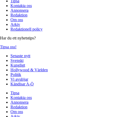
Tipsa
Kontakta oss
Annonsera
Redaktion
Om oss
Arkiv
Redaktionell policy
Har du ett nyhetstips?
Tipsa oss!
Senaste nytt
Svenskt
Kungligt
Hollywood & Världen
Politik
Vi avslöjar
Kändisar A-Ö
Tipsa
Kontakta oss
Annonsera
Redaktion
Om oss
Arkiv