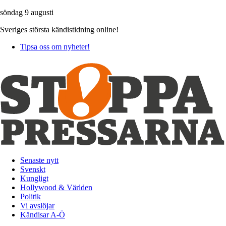
söndag 9 augusti
Sveriges största kändistidning online!
Tipsa oss om nyheter!
Senaste nytt
Svenskt
Kungligt
Hollywood & Världen
Politik
Vi avslöjar
Kändisar A-Ö