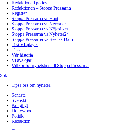
Redaktionell policy
Redaktionen – Stoppa Pressarna
Register
Stoppa Pressarna vs Hänt
Stoppa Pressarna vs Newsner
Stoppa Pressarna vs Nöjeslivet
Stoppa Pressarna vs Nyheter24
Stoppa Pressarna vs Svensk Dam
Test VI-player
Tipsa
Vår historia
Vi avslöjar
Villkor för nyhetstips till Stoppa Pressarna
Sök
Tipsa oss om nyheter!
Senaste
Svenskt
Kungligt
Hollywood
Politik
Redaktion