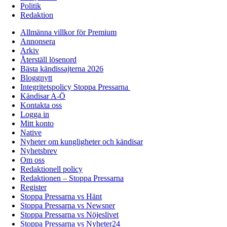
Politik
Redaktion
Allmänna villkor för Premium
Annonsera
Arkiv
Återställ lösenord
Bästa kändissajterna 2026
Bloggnytt
Integritetspolicy Stoppa Pressarna
Kändisar A-Ö
Kontakta oss
Logga in
Mitt konto
Native
Nyheter om kungligheter och kändisar
Nyhetsbrev
Om oss
Redaktionell policy
Redaktionen – Stoppa Pressarna
Register
Stoppa Pressarna vs Hänt
Stoppa Pressarna vs Newsner
Stoppa Pressarna vs Nöjeslivet
Stoppa Pressarna vs Nyheter24