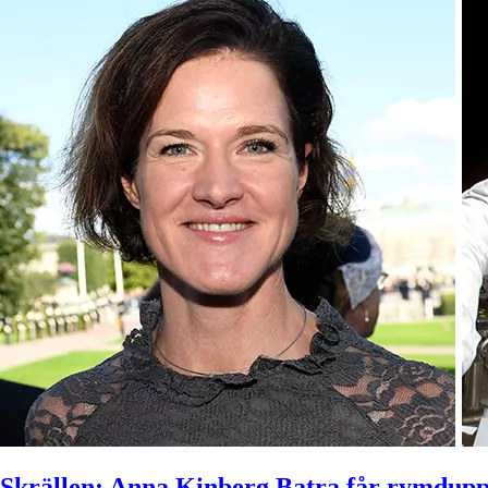
Skrällen: Anna Kinberg Batra får rymdup