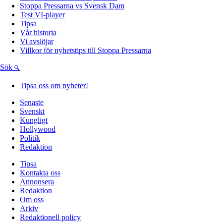
Stoppa Pressarna vs Svensk Dam
Test VI-player
Tipsa
Vår historia
Vi avslöjar
Villkor för nyhetstips till Stoppa Pressarna
Sök
Tipsa oss om nyheter!
Senaste
Svenskt
Kungligt
Hollywood
Politik
Redaktion
Tipsa
Kontakta oss
Annonsera
Redaktion
Om oss
Arkiv
Redaktionell policy