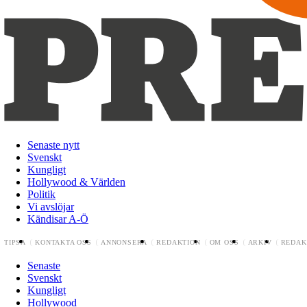
Senaste nytt
Svenskt
Kungligt
Hollywood & Världen
Politik
Vi avslöjar
Kändisar A-Ö
TIPSA
KONTAKTA OSS
ANNONSERA
REDAKTION
OM OSS
ARKIV
REDAK
Senaste
Svenskt
Kungligt
Hollywood