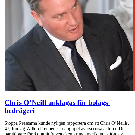
Chris O’Neill anklagas för bolags-
bedrägeri
Stoppa Pressarna kunde nyligen rapportera om att Chris O’Neills,
47, företag Wilton Payments är angripet av oseriösa aktörer. Det
har tidigare förekommit frågetecken kring amerikanens företag