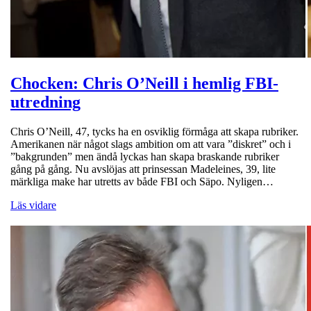
Chocken: Chris O’Neill i hemlig FBI-
utredning
Chris O’Neill, 47, tycks ha en osviklig förmåga att skapa rubriker.
Amerikanen när något slags ambition om att vara ”diskret” och i
”bakgrunden” men ändå lyckas han skapa braskande rubriker
gång på gång. Nu avslöjas att prinsessan Madeleines, 39, lite
märkliga make har utretts av både FBI och Säpo. Nyligen…
Läs vidare