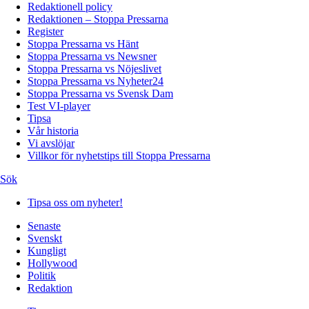
Redaktionell policy
Redaktionen – Stoppa Pressarna
Register
Stoppa Pressarna vs Hänt
Stoppa Pressarna vs Newsner
Stoppa Pressarna vs Nöjeslivet
Stoppa Pressarna vs Nyheter24
Stoppa Pressarna vs Svensk Dam
Test VI-player
Tipsa
Vår historia
Vi avslöjar
Villkor för nyhetstips till Stoppa Pressarna
Sök
Tipsa oss om nyheter!
Senaste
Svenskt
Kungligt
Hollywood
Politik
Redaktion