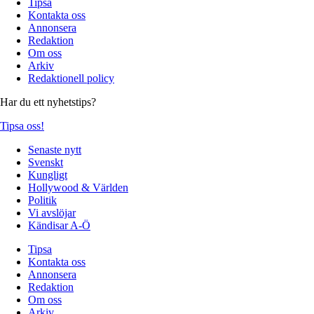
Tipsa
Kontakta oss
Annonsera
Redaktion
Om oss
Arkiv
Redaktionell policy
Har du ett nyhetstips?
Tipsa oss!
Senaste nytt
Svenskt
Kungligt
Hollywood & Världen
Politik
Vi avslöjar
Kändisar A-Ö
Tipsa
Kontakta oss
Annonsera
Redaktion
Om oss
Arkiv