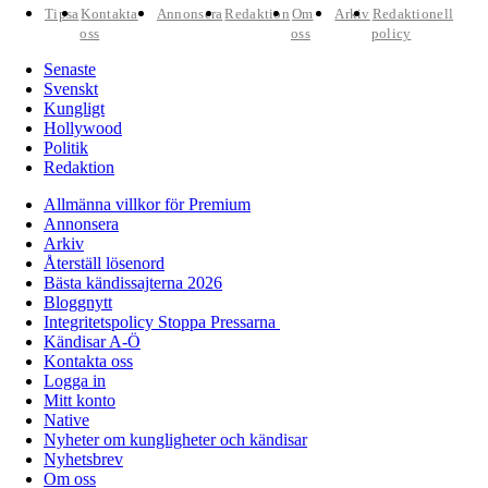
Tipsa
Kontakta
Annonsera
Redaktion
Om
Arkiv
Redaktionell
oss
oss
policy
Senaste
Svenskt
Kungligt
Hollywood
Politik
Redaktion
Allmänna villkor för Premium
Annonsera
Arkiv
Återställ lösenord
Bästa kändissajterna 2026
Bloggnytt
Integritetspolicy Stoppa Pressarna
Kändisar A-Ö
Kontakta oss
Logga in
Mitt konto
Native
Nyheter om kungligheter och kändisar
Nyhetsbrev
Om oss