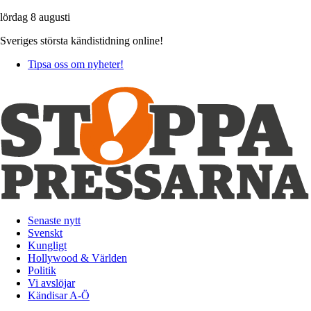
lördag 8 augusti
Sveriges största kändistidning online!
Tipsa oss om nyheter!
Senaste nytt
Svenskt
Kungligt
Hollywood & Världen
Politik
Vi avslöjar
Kändisar A-Ö