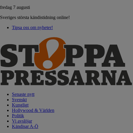
fredag 7 augusti
Sveriges största kändistidning online!
Tipsa oss om nyheter!
Senaste nytt
Svenskt
Kungligt
Hollywood & Världen
Politik
Vi avslöjar
Kändisar A-Ö