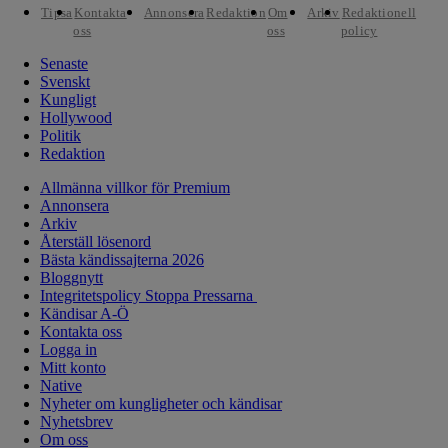
Tipsa
Kontakta
Annonsera
Redaktion
Om
Arkiv
Redaktionell
oss
oss
policy
Senaste
Svenskt
Kungligt
Hollywood
Politik
Redaktion
Allmänna villkor för Premium
Annonsera
Arkiv
Återställ lösenord
Bästa kändissajterna 2026
Bloggnytt
Integritetspolicy Stoppa Pressarna
Kändisar A-Ö
Kontakta oss
Logga in
Mitt konto
Native
Nyheter om kungligheter och kändisar
Nyhetsbrev
Om oss