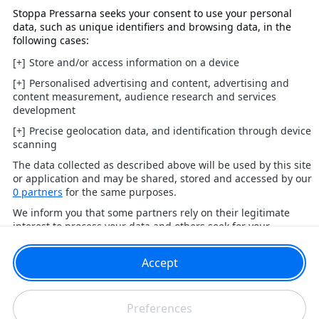
Tipsa
Kontakta oss
Annonsera
Redaktion
Om oss
Arkiv
Redaktionell policy
Har du ett nyhetstips?
Tipsa oss!
Senaste nytt
Svenskt
Kungligt
Hollywood & Världen
Politik
Vi avslöjar
Kändisar A-Ö
Tipsa
Kontakta oss
Annonsera
Redaktion
Om oss
Arkiv