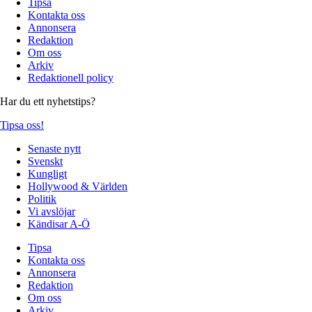
Tipsa
Kontakta oss
Annonsera
Redaktion
Om oss
Arkiv
Redaktionell policy
Har du ett nyhetstips?
Tipsa oss!
Senaste nytt
Svenskt
Kungligt
Hollywood & Världen
Politik
Vi avslöjar
Kändisar A-Ö
Tipsa
Kontakta oss
Annonsera
Redaktion
Om oss
Arkiv