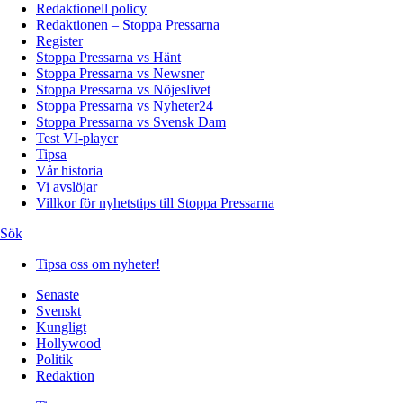
Redaktionell policy
Redaktionen – Stoppa Pressarna
Register
Stoppa Pressarna vs Hänt
Stoppa Pressarna vs Newsner
Stoppa Pressarna vs Nöjeslivet
Stoppa Pressarna vs Nyheter24
Stoppa Pressarna vs Svensk Dam
Test VI-player
Tipsa
Vår historia
Vi avslöjar
Villkor för nyhetstips till Stoppa Pressarna
Sök
Tipsa oss om nyheter!
Senaste
Svenskt
Kungligt
Hollywood
Politik
Redaktion