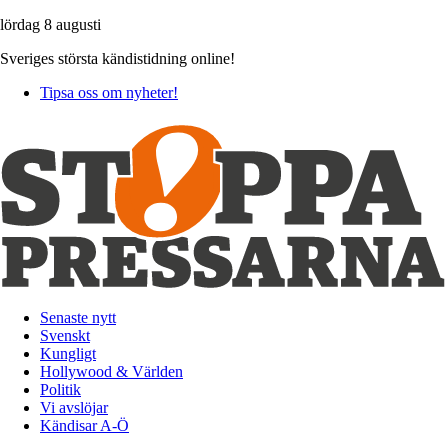
lördag 8 augusti
Sveriges största kändistidning online!
Tipsa oss om nyheter!
Senaste nytt
Svenskt
Kungligt
Hollywood & Världen
Politik
Vi avslöjar
Kändisar A-Ö