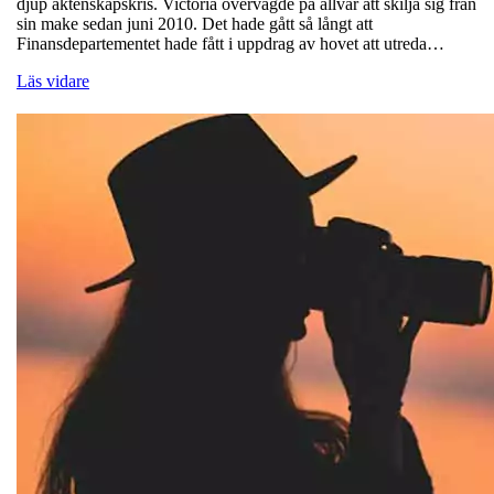
djup äktenskapskris. Victoria övervägde på allvar att skilja sig från
sin make sedan juni 2010. Det hade gått så långt att
Finansdepartementet hade fått i uppdrag av hovet att utreda…
Läs vidare