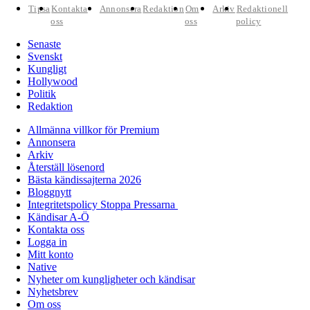
Tipsa
Kontakta
Annonsera
Redaktion
Om
Arkiv
Redaktionell
oss
oss
policy
Senaste
Svenskt
Kungligt
Hollywood
Politik
Redaktion
Allmänna villkor för Premium
Annonsera
Arkiv
Återställ lösenord
Bästa kändissajterna 2026
Bloggnytt
Integritetspolicy Stoppa Pressarna
Kändisar A-Ö
Kontakta oss
Logga in
Mitt konto
Native
Nyheter om kungligheter och kändisar
Nyhetsbrev
Om oss