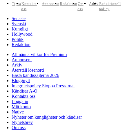
Tipsa
Kontakta
Annonsera
Redaktion
Om
Arkiv
Redaktionell
oss
oss
policy
Senaste
Svenskt
Kungligt
Hollywood
Politik
Redaktion
Allmänna villkor för Premium
Annonsera
Arkiv
Återställ lösenord
Bästa kändissajterna 2026
Bloggnytt
Integritetspolicy Stoppa Pressarna
Kändisar A-Ö
Kontakta oss
Logga in
Mitt konto
Native
Nyheter om kungligheter och kändisar
Nyhetsbrev
Om oss