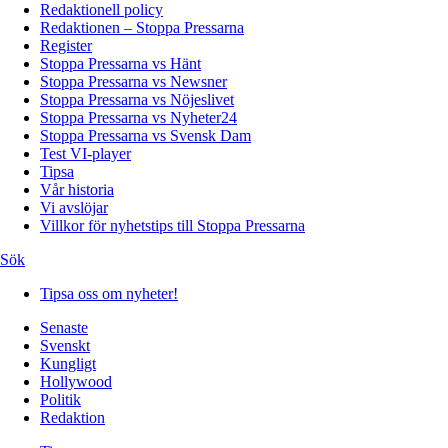
Redaktionell policy
Redaktionen – Stoppa Pressarna
Register
Stoppa Pressarna vs Hänt
Stoppa Pressarna vs Newsner
Stoppa Pressarna vs Nöjeslivet
Stoppa Pressarna vs Nyheter24
Stoppa Pressarna vs Svensk Dam
Test VI-player
Tipsa
Vår historia
Vi avslöjar
Villkor för nyhetstips till Stoppa Pressarna
Sök
Tipsa oss om nyheter!
Senaste
Svenskt
Kungligt
Hollywood
Politik
Redaktion