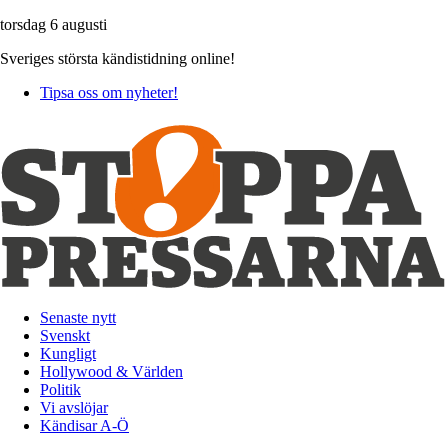
torsdag 6 augusti
Sveriges största kändistidning online!
Tipsa oss om nyheter!
Senaste nytt
Svenskt
Kungligt
Hollywood & Världen
Politik
Vi avslöjar
Kändisar A-Ö