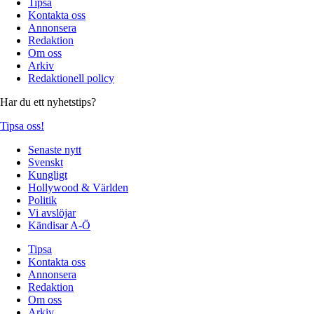
Tipsa
Kontakta oss
Annonsera
Redaktion
Om oss
Arkiv
Redaktionell policy
Har du ett nyhetstips?
Tipsa oss!
Senaste nytt
Svenskt
Kungligt
Hollywood & Världen
Politik
Vi avslöjar
Kändisar A-Ö
Tipsa
Kontakta oss
Annonsera
Redaktion
Om oss
Arkiv