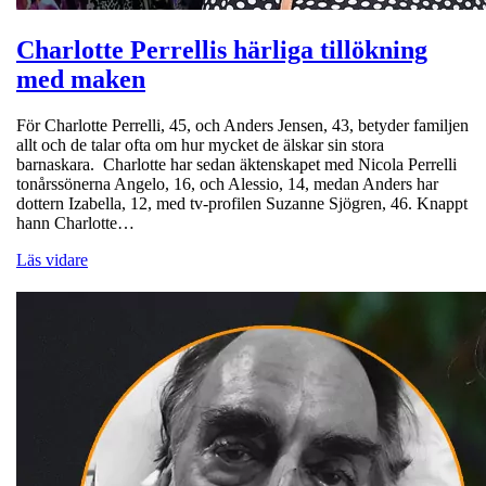
Charlotte Perrellis härliga tillökning
med maken
För Charlotte Perrelli, 45, och Anders Jensen, 43, betyder familjen
allt och de talar ofta om hur mycket de älskar sin stora
barnaskara. Charlotte har sedan äktenskapet med Nicola Perrelli
tonårssönerna Angelo, 16, och Alessio, 14, medan Anders har
dottern Izabella, 12, med tv-profilen Suzanne Sjögren, 46. Knappt
hann Charlotte…
Läs vidare