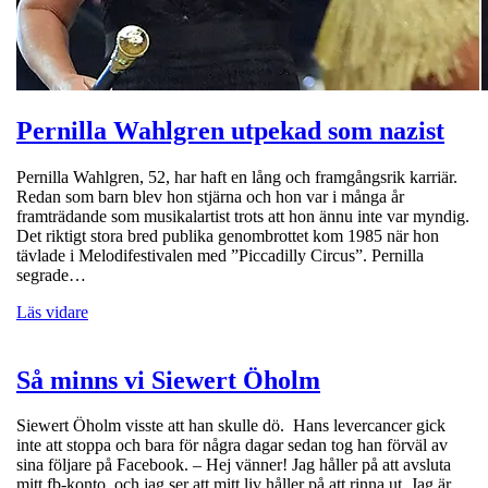
Pernilla Wahlgren utpekad som nazist
Pernilla Wahlgren, 52, har haft en lång och framgångsrik karriär.
Redan som barn blev hon stjärna och hon var i många år
framträdande som musikalartist trots att hon ännu inte var myndig.
Det riktigt stora bred publika genombrottet kom 1985 när hon
tävlade i Melodifestivalen med ”Piccadilly Circus”. Pernilla
segrade…
Läs vidare
Så minns vi Siewert Öholm
Siewert Öholm visste att han skulle dö. Hans levercancer gick
inte att stoppa och bara för några dagar sedan tog han förväl av
sina följare på Facebook. – Hej vänner! Jag håller på att avsluta
mitt fb-konto, och jag ser att mitt liv håller på att rinna ut. Jag är…