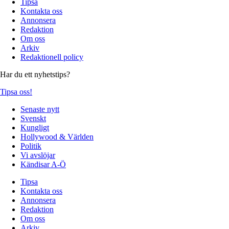
Tipsa
Kontakta oss
Annonsera
Redaktion
Om oss
Arkiv
Redaktionell policy
Har du ett nyhetstips?
Tipsa oss!
Senaste nytt
Svenskt
Kungligt
Hollywood & Världen
Politik
Vi avslöjar
Kändisar A-Ö
Tipsa
Kontakta oss
Annonsera
Redaktion
Om oss
Arkiv