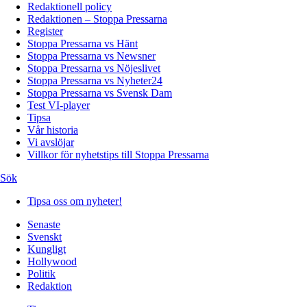
Redaktionell policy
Redaktionen – Stoppa Pressarna
Register
Stoppa Pressarna vs Hänt
Stoppa Pressarna vs Newsner
Stoppa Pressarna vs Nöjeslivet
Stoppa Pressarna vs Nyheter24
Stoppa Pressarna vs Svensk Dam
Test VI-player
Tipsa
Vår historia
Vi avslöjar
Villkor för nyhetstips till Stoppa Pressarna
Sök
Tipsa oss om nyheter!
Senaste
Svenskt
Kungligt
Hollywood
Politik
Redaktion