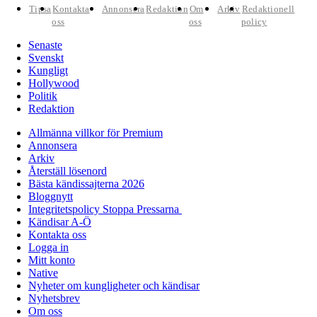
Tipsa
Kontakta
Annonsera
Redaktion
Om
Arkiv
Redaktionell
oss
oss
policy
Senaste
Svenskt
Kungligt
Hollywood
Politik
Redaktion
Allmänna villkor för Premium
Annonsera
Arkiv
Återställ lösenord
Bästa kändissajterna 2026
Bloggnytt
Integritetspolicy Stoppa Pressarna
Kändisar A-Ö
Kontakta oss
Logga in
Mitt konto
Native
Nyheter om kungligheter och kändisar
Nyhetsbrev
Om oss