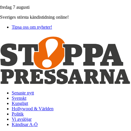
fredag 7 augusti
Sveriges största kändistidning online!
Tipsa oss om nyheter!
Senaste nytt
Svenskt
Kungligt
Hollywood & Världen
Politik
Vi avslöjar
Kändisar A-Ö