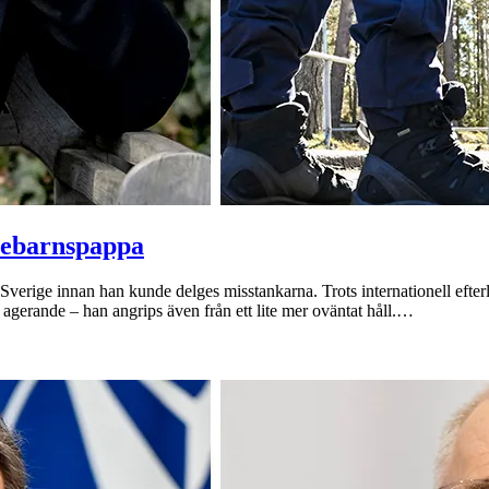
rebarnspappa
verige innan han kunde delges misstankarna. Trots internationell efterl
tt agerande – han angrips även från ett lite mer oväntat håll.…