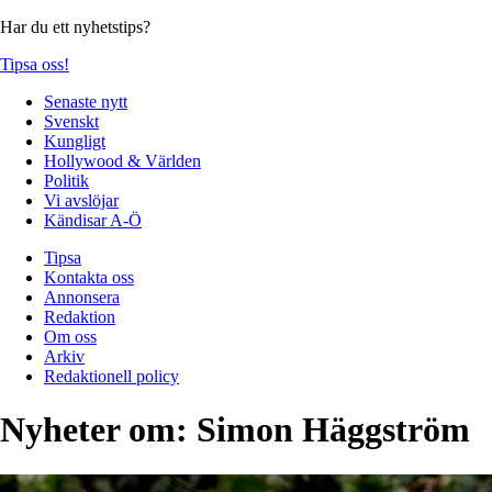
Har du ett nyhetstips?
Tipsa oss!
Senaste nytt
Svenskt
Kungligt
Hollywood & Världen
Politik
Vi avslöjar
Kändisar A-Ö
Tipsa
Kontakta oss
Annonsera
Redaktion
Om oss
Arkiv
Redaktionell policy
Nyheter om:
Simon Häggström