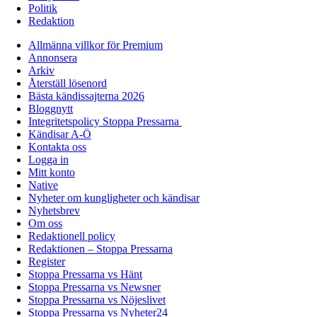
Politik
Redaktion
Allmänna villkor för Premium
Annonsera
Arkiv
Återställ lösenord
Bästa kändissajterna 2026
Bloggnytt
Integritetspolicy Stoppa Pressarna
Kändisar A-Ö
Kontakta oss
Logga in
Mitt konto
Native
Nyheter om kungligheter och kändisar
Nyhetsbrev
Om oss
Redaktionell policy
Redaktionen – Stoppa Pressarna
Register
Stoppa Pressarna vs Hänt
Stoppa Pressarna vs Newsner
Stoppa Pressarna vs Nöjeslivet
Stoppa Pressarna vs Nyheter24