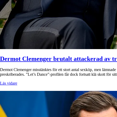
Dermot Clemenger brutalt attackerad av t
Dermot Clemenger misstänktes för ett stort antal sexköp, men lämnade S
preskriberades. ”Let’s Dance”-profilen får dock fortsatt klä skott för si
Läs vidare