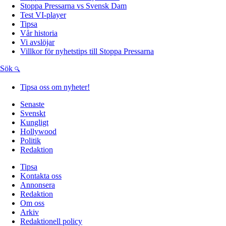
Stoppa Pressarna vs Svensk Dam
Test VI-player
Tipsa
Vår historia
Vi avslöjar
Villkor för nyhetstips till Stoppa Pressarna
Sök
Tipsa oss om nyheter!
Senaste
Svenskt
Kungligt
Hollywood
Politik
Redaktion
Tipsa
Kontakta oss
Annonsera
Redaktion
Om oss
Arkiv
Redaktionell policy