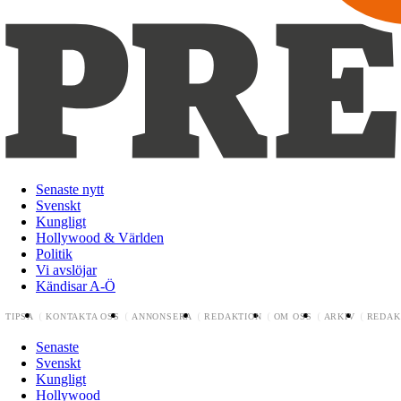
Senaste nytt
Svenskt
Kungligt
Hollywood & Världen
Politik
Vi avslöjar
Kändisar A-Ö
TIPSA
KONTAKTA OSS
ANNONSERA
REDAKTION
OM OSS
ARKIV
REDAK
Senaste
Svenskt
Kungligt
Hollywood