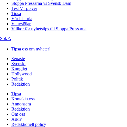
Stoppa Pressarna vs Svensk Dam
Test VI-player
Tipsa
Vår historia
Vi avslöjar
Villkor för nyhetstips till Stoppa Pressarna
Sök
Tipsa oss om nyheter!
Senaste
Svenskt
Kungligt
Hollywood
Politik
Redaktion
Tipsa
Kontakta oss
Annonsera
Redaktion
Om oss
Arkiv
Redaktionell policy