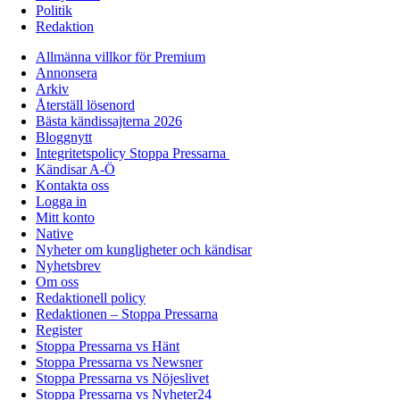
Politik
Redaktion
Allmänna villkor för Premium
Annonsera
Arkiv
Återställ lösenord
Bästa kändissajterna 2026
Bloggnytt
Integritetspolicy Stoppa Pressarna
Kändisar A-Ö
Kontakta oss
Logga in
Mitt konto
Native
Nyheter om kungligheter och kändisar
Nyhetsbrev
Om oss
Redaktionell policy
Redaktionen – Stoppa Pressarna
Register
Stoppa Pressarna vs Hänt
Stoppa Pressarna vs Newsner
Stoppa Pressarna vs Nöjeslivet
Stoppa Pressarna vs Nyheter24