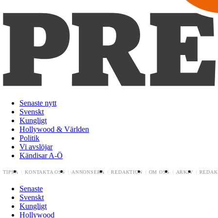
Senaste nytt
Svenskt
Kungligt
Hollywood & Världen
Politik
Vi avslöjar
Kändisar A-Ö
TIPSA
KONTAKTA OSS
ANNONSERA
REDAKTION
OM OSS
ARKIV
REDAK
Senaste
Svenskt
Kungligt
Hollywood