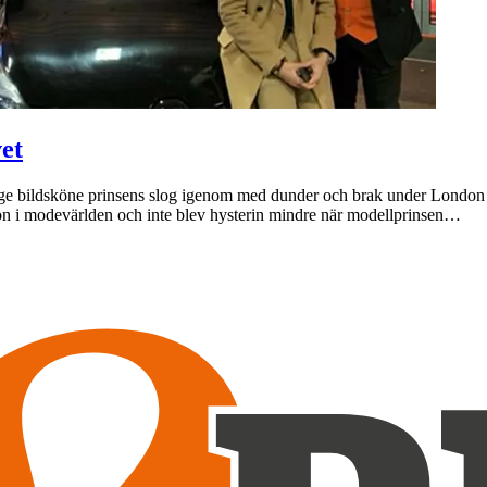
et
nge bildsköne prinsens slog igenom med dunder och brak under London 
on i modevärlden och inte blev hysterin mindre när modellprinsen…