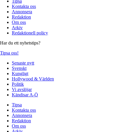
Tipsa
Kontakta oss
Annonsera
Redaktion
Om oss
Arkiv
Redaktionell policy
Har du ett nyhetstips?
Tipsa oss!
Senaste nytt
Svenskt
Kungligt
Hollywood & Världen
Politik
Vi avslöjar
Kändisar A-Ö
Tipsa
Kontakta oss
Annonsera
Redaktion
Om oss
Arkiv