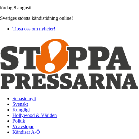
lördag 8 augusti
Sveriges största kändistidning online!
Tipsa oss om nyheter!
Senaste nytt
Svenskt
Kungligt
Hollywood & Världen
Politik
Vi avslöjar
Kändisar A-Ö