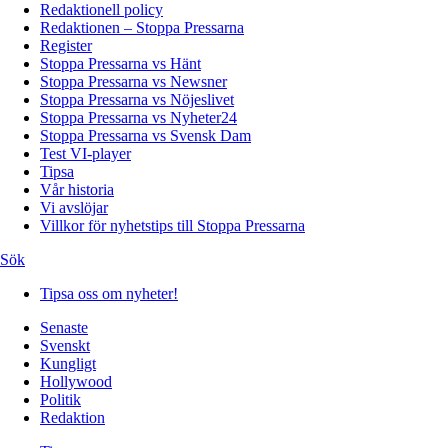
Redaktionell policy
Redaktionen – Stoppa Pressarna
Register
Stoppa Pressarna vs Hänt
Stoppa Pressarna vs Newsner
Stoppa Pressarna vs Nöjeslivet
Stoppa Pressarna vs Nyheter24
Stoppa Pressarna vs Svensk Dam
Test VI-player
Tipsa
Vår historia
Vi avslöjar
Villkor för nyhetstips till Stoppa Pressarna
Sök
Tipsa oss om nyheter!
Senaste
Svenskt
Kungligt
Hollywood
Politik
Redaktion