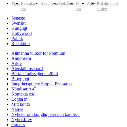
Tipsa
Kontakta
Annonsera
Redaktion
Om
Arkiv
Redaktionell
oss
oss
policy
Senaste
Svenskt
Kungligt
Hollywood
Politik
Redaktion
Allmänna villkor för Premium
Annonsera
Arkiv
Återställ lösenord
Bästa kändissajterna 2026
Bloggnytt
Integritetspolicy Stoppa Pressarna
Kändisar A-Ö
Kontakta oss
Logga in
Mitt konto
Native
Nyheter om kungligheter och kändisar
Nyhetsbrev
Om oss