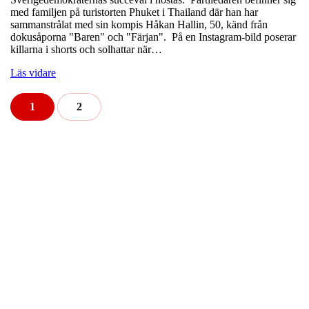
med familjen på turistorten Phuket i Thailand där han har
sammanstrålat med sin kompis Håkan Hallin, 50, känd från
dokusåporna "Baren" och "Färjan". På en Instagram-bild poserar
killarna i shorts och solhattar när…
Läs vidare
1
2