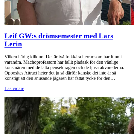
Leif GW:s drömsemester med Lars
Lerin
Vilken härlig killduo. Det är två folkkära herrar som har funnit
varandra. Machoprofessorn har fallit pladask för den vänlige
konstnären med de lätta penseldragen och de ljusa akvarellerna.
Opposites Attract heter det ju så därför kanske det inte är så
konstigt att den snusande jägaren har fattat tycke för den…
Läs vidare