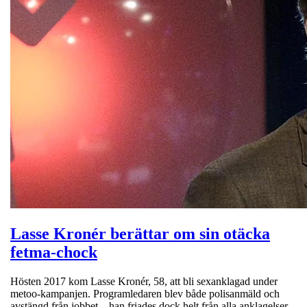
Lasse Kronér berättar om sin otäcka
fetma-chock
Hösten 2017 kom Lasse Kronér, 58, att bli sexanklagad under
metoo-kampanjen. Programledaren blev både polisanmäld och
avstängd från jobbet – han friades dock helt från alla anklagelser