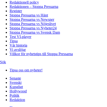
Redaktionell policy
Redaktionen – Stoppa Pressarna
Register
Stoppa Pressarna vs Hänt
Stoppa Pressarna vs Newsner
Stoppa Pressarna vs Nöjeslivet
Stoppa Pressarna vs Nyheter24
Stoppa Pressarna vs Svensk Dam
Test VI-player
Tipsa
Vår historia
Vi avslöjar
Villkor för nyhetstips till Stoppa Pressarna
Sök
Tipsa oss om nyheter!
Senaste
Svenskt
Kungligt
Hollywood
Politik
Redaktion