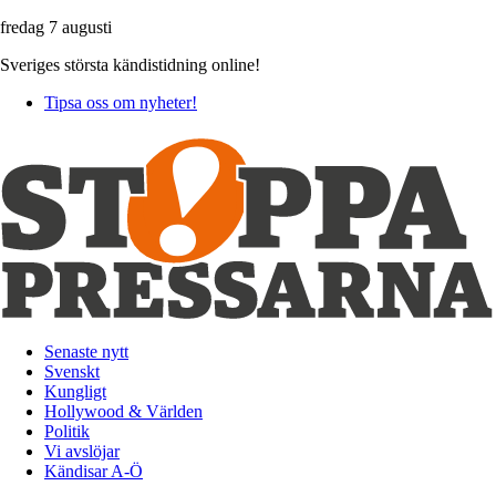
fredag 7 augusti
Sveriges största kändistidning online!
Tipsa oss om nyheter!
Senaste nytt
Svenskt
Kungligt
Hollywood & Världen
Politik
Vi avslöjar
Kändisar A-Ö