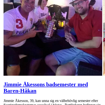
Jimmie Åkessons badsemester med
Baren-Håkan
Jimmie Åkesson, 39, kan unna sig en välbehövlig semester efter
Sverigedemokraternas succéval i höstas. Partiledaren befinner sig