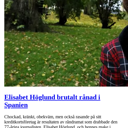
Elisabet Höglund brutalt rånad i
Spanien
Chockad, kränkt, obekväm, men också rasande på sitt
kreditkortsföretag är resultaten av råndramat som drabbade den
77-åriga journalisten, Elisabet Höglund, och hennes make i