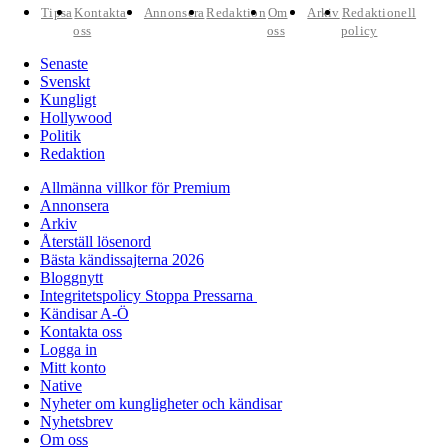
Tipsa
Kontakta
Annonsera
Redaktion
Om
Arkiv
Redaktionell
oss
oss
policy
Senaste
Svenskt
Kungligt
Hollywood
Politik
Redaktion
Allmänna villkor för Premium
Annonsera
Arkiv
Återställ lösenord
Bästa kändissajterna 2026
Bloggnytt
Integritetspolicy Stoppa Pressarna
Kändisar A-Ö
Kontakta oss
Logga in
Mitt konto
Native
Nyheter om kungligheter och kändisar
Nyhetsbrev
Om oss