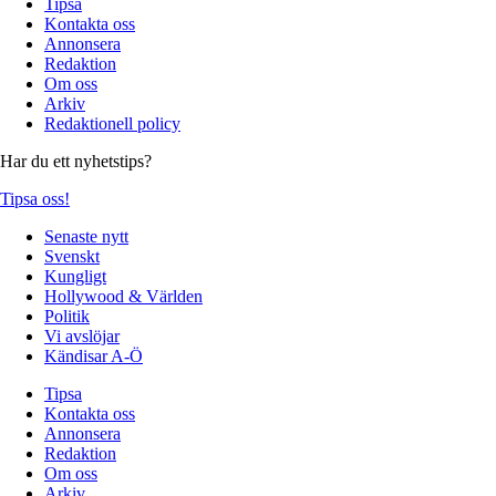
Tipsa
Kontakta oss
Annonsera
Redaktion
Om oss
Arkiv
Redaktionell policy
Har du ett nyhetstips?
Tipsa oss!
Senaste nytt
Svenskt
Kungligt
Hollywood & Världen
Politik
Vi avslöjar
Kändisar A-Ö
Tipsa
Kontakta oss
Annonsera
Redaktion
Om oss
Arkiv