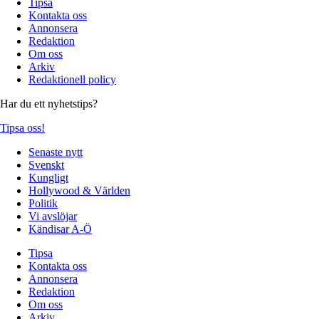
Tipsa
Kontakta oss
Annonsera
Redaktion
Om oss
Arkiv
Redaktionell policy
Har du ett nyhetstips?
Tipsa oss!
Senaste nytt
Svenskt
Kungligt
Hollywood & Världen
Politik
Vi avslöjar
Kändisar A-Ö
Tipsa
Kontakta oss
Annonsera
Redaktion
Om oss
Arkiv