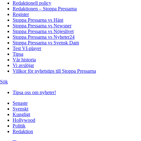
Redaktionell policy
Redaktionen – Stoppa Pressarna
Register
Stoppa Pressarna vs Hänt
Stoppa Pressarna vs Newsner
Stoppa Pressarna vs Nöjeslivet
Stoppa Pressarna vs Nyheter24
Stoppa Pressarna vs Svensk Dam
Test VI-player
Tipsa
Vår historia
Vi avslöjar
Villkor för nyhetstips till Stoppa Pressarna
Sök
Tipsa oss om nyheter!
Senaste
Svenskt
Kungligt
Hollywood
Politik
Redaktion