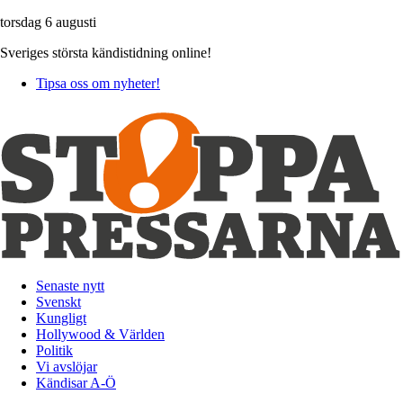
torsdag 6 augusti
Sveriges största kändistidning online!
Tipsa oss om nyheter!
Senaste nytt
Svenskt
Kungligt
Hollywood & Världen
Politik
Vi avslöjar
Kändisar A-Ö