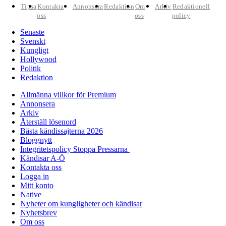
Tipsa
Kontakta
Annonsera
Redaktion
Om
Arkiv
Redaktionell
oss
oss
policy
Senaste
Svenskt
Kungligt
Hollywood
Politik
Redaktion
Allmänna villkor för Premium
Annonsera
Arkiv
Återställ lösenord
Bästa kändissajterna 2026
Bloggnytt
Integritetspolicy Stoppa Pressarna
Kändisar A-Ö
Kontakta oss
Logga in
Mitt konto
Native
Nyheter om kungligheter och kändisar
Nyhetsbrev
Om oss