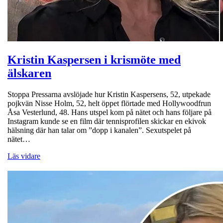
Kristin Kaspersen i krismöte med
älskaren
Stoppa Pressarna avslöjade hur Kristin Kaspersens, 52, utpekade
pojkvän Nisse Holm, 52, helt öppet flörtade med Hollywoodfrun
Åsa Vesterlund, 48. Hans utspel kom på nätet och hans följare på
Instagram kunde se en film där tennisprofilen skickar en ekivok
hälsning där han talar om ”dopp i kanalen”. Sexutspelet på
nätet…
Läs vidare