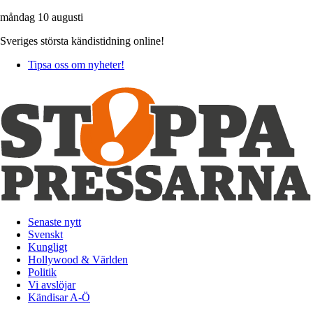
måndag 10 augusti
Sveriges största kändistidning online!
Tipsa oss om nyheter!
Senaste nytt
Svenskt
Kungligt
Hollywood & Världen
Politik
Vi avslöjar
Kändisar A-Ö