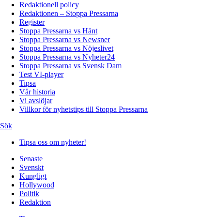
Redaktionell policy
Redaktionen – Stoppa Pressarna
Register
Stoppa Pressarna vs Hänt
Stoppa Pressarna vs Newsner
Stoppa Pressarna vs Nöjeslivet
Stoppa Pressarna vs Nyheter24
Stoppa Pressarna vs Svensk Dam
Test VI-player
Tipsa
Vår historia
Vi avslöjar
Villkor för nyhetstips till Stoppa Pressarna
Sök
Tipsa oss om nyheter!
Senaste
Svenskt
Kungligt
Hollywood
Politik
Redaktion