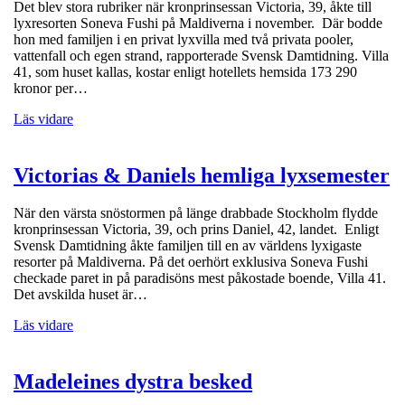
Det blev stora rubriker när kronprinsessan Victoria, 39, åkte till
lyxresorten Soneva Fushi på Maldiverna i november. Där bodde
hon med familjen i en privat lyxvilla med två privata pooler,
vattenfall och egen strand, rapporterade Svensk Damtidning. Villa
41, som huset kallas, kostar enligt hotellets hemsida 173 290
kronor per…
Läs vidare
Victorias & Daniels hemliga lyxsemester
När den värsta snöstormen på länge drabbade Stockholm flydde
kronprinsessan Victoria, 39, och prins Daniel, 42, landet. Enligt
Svensk Damtidning åkte familjen till en av världens lyxigaste
resorter på Maldiverna. På det oerhört exklusiva Soneva Fushi
checkade paret in på paradisöns mest påkostade boende, Villa 41.
Det avskilda huset är…
Läs vidare
Madeleines dystra besked