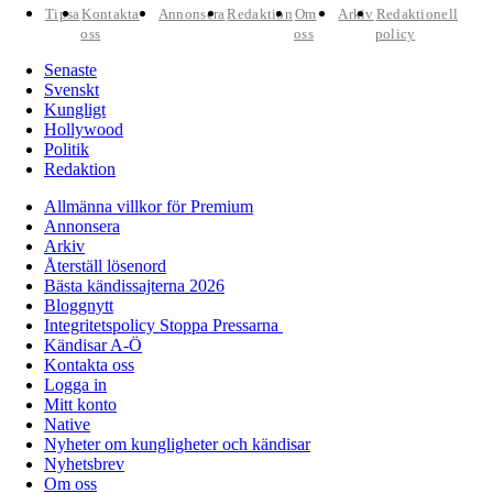
Tipsa
Kontakta
Annonsera
Redaktion
Om
Arkiv
Redaktionell
oss
oss
policy
Senaste
Svenskt
Kungligt
Hollywood
Politik
Redaktion
Allmänna villkor för Premium
Annonsera
Arkiv
Återställ lösenord
Bästa kändissajterna 2026
Bloggnytt
Integritetspolicy Stoppa Pressarna
Kändisar A-Ö
Kontakta oss
Logga in
Mitt konto
Native
Nyheter om kungligheter och kändisar
Nyhetsbrev
Om oss