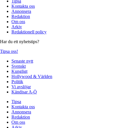
Tipsa
Kontakta oss
Annonsera
Redaktion
Om oss
Arkiv
Redaktionell policy
Har du ett nyhetstips?
Tipsa oss!
Senaste nytt
Svenskt
Kungligt
Hollywood & Världen
Politik
Vi avslöjar
Kändisar A-Ö
Tipsa
Kontakta oss
Annonsera
Redaktion
Om oss
Arkiv