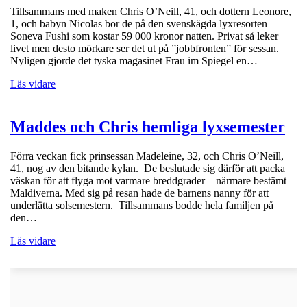
Tillsammans med maken Chris O’Neill, 41, och dottern Leonore,
1, och babyn Nicolas bor de på den svenskägda lyxresorten
Soneva Fushi som kostar 59 000 kronor natten. Privat så leker
livet men desto mörkare ser det ut på ”jobbfronten” för sessan.
Nyligen gjorde det tyska magasinet Frau im Spiegel en…
Läs vidare
Maddes och Chris hemliga lyxsemester
Förra veckan fick prinsessan Madeleine, 32, och Chris O’Neill,
41, nog av den bitande kylan. De beslutade sig därför att packa
väskan för att flyga mot varmare breddgrader – närmare bestämt
Maldiverna. Med sig på resan hade de barnens nanny för att
underlätta solsemestern. Tillsammans bodde hela familjen på
den…
Läs vidare