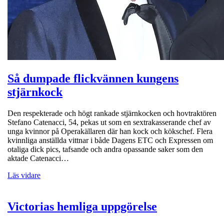
Så dumpade flickvännen kungens
stjärnkock
Den respekterade och högt rankade stjärnkocken och hovtraktören
Stefano Catenacci, 54, pekas ut som en sextrakasserande chef av
unga kvinnor på Operakällaren där han kock och kökschef. Flera
kvinnliga anställda vittnar i både Dagens ETC och Expressen om
otaliga dick pics, tafsande och andra opassande saker som den
aktade Catenacci…
Läs vidare
Victorias hemliga uppgörelse