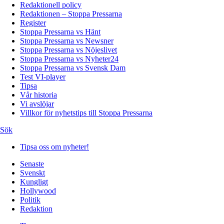
Redaktionell policy
Redaktionen – Stoppa Pressarna
Register
Stoppa Pressarna vs Hänt
Stoppa Pressarna vs Newsner
Stoppa Pressarna vs Nöjeslivet
Stoppa Pressarna vs Nyheter24
Stoppa Pressarna vs Svensk Dam
Test VI-player
Tipsa
Vår historia
Vi avslöjar
Villkor för nyhetstips till Stoppa Pressarna
Sök
Tipsa oss om nyheter!
Senaste
Svenskt
Kungligt
Hollywood
Politik
Redaktion