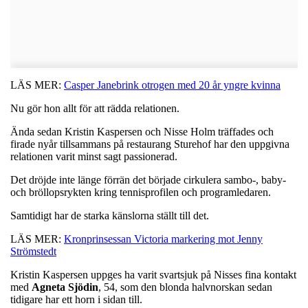
LÄS MER:
Casper Janebrink otrogen med 20 år yngre kvinna
Nu gör hon allt för att rädda relationen.
Ända sedan Kristin Kaspersen och Nisse Holm träffades och
firade nyår tillsammans på restaurang Sturehof har den uppgivna
relationen varit minst sagt passionerad.
Det dröjde inte länge förrän det började cirkulera sambo-, baby-
och bröllopsrykten kring tennisprofilen och programledaren.
Samtidigt har de starka känslorna ställt till det.
LÄS MER:
Kronprinsessan Victoria markering mot Jenny
Strömstedt
Kristin Kaspersen uppges ha varit svartsjuk på Nisses fina kontakt
med
Agneta Sjödin
, 54, som den blonda halvnorskan sedan
tidigare har ett horn i sidan till.