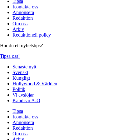
Tipsa
Kontakta oss
Annonsera
Redaktion
Om oss
Arkiv
Redaktionell policy
Har du ett nyhetstips?
Tipsa oss!
Senaste nytt
Svenskt
Kungligt
Hollywood & Världen
Politik
Vi avslöjar
Kändisar A-Ö
Tipsa
Kontakta oss
Annonsera
Redaktion
Om oss
Arkiv