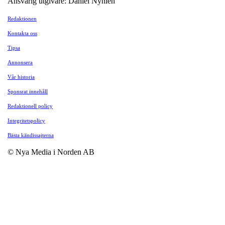
Ansvarig utgivare: Daniel Nyhlén
Redaktionen
Kontakta oss
Tipsa
Annonsera
Vår historia
Sponsrat innehåll
Redaktionell policy
Integritetspolicy
Bästa kändissajterna
© Nya Media i Norden AB