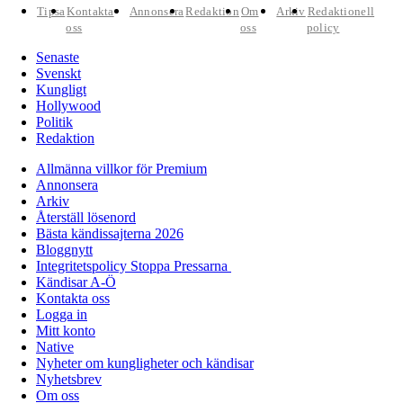
Tipsa
Kontakta
Annonsera
Redaktion
Om
Arkiv
Redaktionell
oss
oss
policy
Senaste
Svenskt
Kungligt
Hollywood
Politik
Redaktion
Allmänna villkor för Premium
Annonsera
Arkiv
Återställ lösenord
Bästa kändissajterna 2026
Bloggnytt
Integritetspolicy Stoppa Pressarna
Kändisar A-Ö
Kontakta oss
Logga in
Mitt konto
Native
Nyheter om kungligheter och kändisar
Nyhetsbrev
Om oss