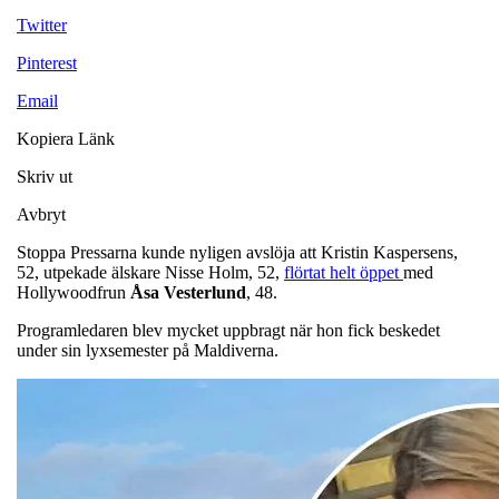
Twitter
Pinterest
Email
Kopiera Länk
Skriv ut
Avbryt
Stoppa Pressarna kunde nyligen avslöja att Kristin Kaspersens,
52, utpekade älskare Nisse Holm, 52,
flörtat helt öppet
med
Hollywoodfrun
Åsa Vesterlund
, 48.
Programledaren blev mycket uppbragt när hon fick beskedet
under sin lyxsemester på Maldiverna.