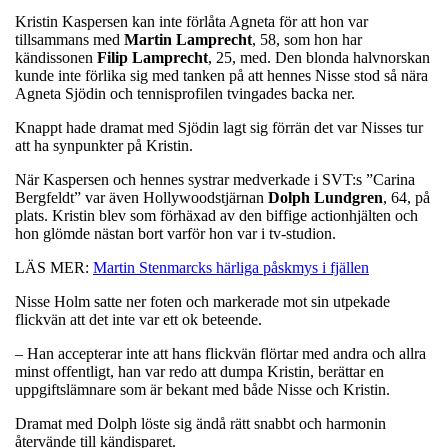
Kristin Kaspersen kan inte förlåta Agneta för att hon var
tillsammans med
Martin Lamprecht
, 58, som hon har
kändissonen
Filip Lamprecht
, 25, med. Den blonda halvnorskan
kunde inte förlika sig med tanken på att hennes Nisse stod så nära
Agneta Sjödin och tennisprofilen tvingades backa ner.
Knappt hade dramat med Sjödin lagt sig förrän det var Nisses tur
att ha synpunkter på Kristin.
När Kaspersen och hennes systrar medverkade i SVT:s ”Carina
Bergfeldt” var även Hollywoodstjärnan
Dolph Lundgren
, 64, på
plats. Kristin blev som förhäxad av den biffige actionhjälten och
hon glömde nästan bort varför hon var i tv-studion.
LÄS MER:
Martin Stenmarcks härliga påskmys i fjällen
Nisse Holm satte ner foten och markerade mot sin utpekade
flickvän att det inte var ett ok beteende.
– Han accepterar inte att hans flickvän flörtar med andra och allra
minst offentligt, han var redo att dumpa Kristin, berättar en
uppgiftslämnare som är bekant med både Nisse och Kristin.
Dramat med Dolph löste sig ändå rätt snabbt och harmonin
återvände till kändisparet.