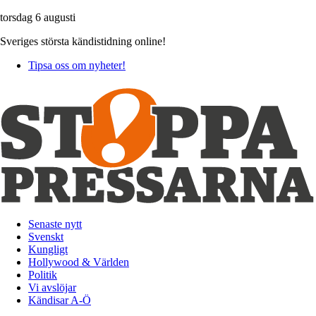
torsdag 6 augusti
Sveriges största kändistidning online!
Tipsa oss om nyheter!
Senaste nytt
Svenskt
Kungligt
Hollywood & Världen
Politik
Vi avslöjar
Kändisar A-Ö