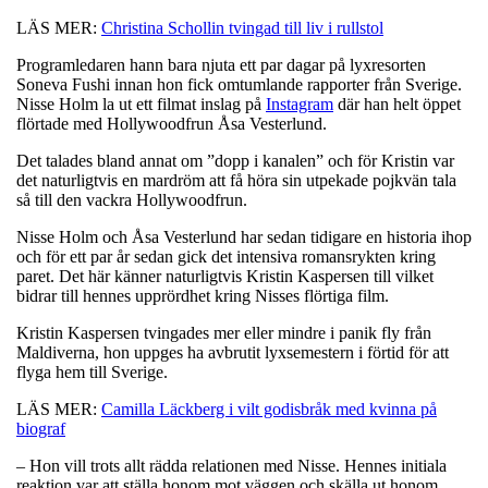
LÄS MER:
Christina Schollin tvingad till liv i rullstol
Programledaren hann bara njuta ett par dagar på lyxresorten
Soneva Fushi innan hon fick omtumlande rapporter från Sverige.
Nisse Holm la ut ett filmat inslag på
Instagram
där han helt öppet
flörtade med Hollywoodfrun Åsa Vesterlund.
Det talades bland annat om ”dopp i kanalen” och för Kristin var
det naturligtvis en mardröm att få höra sin utpekade pojkvän tala
så till den vackra Hollywoodfrun.
Nisse Holm och Åsa Vesterlund har sedan tidigare en historia ihop
och för ett par år sedan gick det intensiva romansrykten kring
paret. Det här känner naturligtvis Kristin Kaspersen till vilket
bidrar till hennes upprördhet kring Nisses flörtiga film.
Kristin Kaspersen tvingades mer eller mindre i panik fly från
Maldiverna, hon uppges ha avbrutit lyxsemestern i förtid för att
flyga hem till Sverige.
LÄS MER:
Camilla Läckberg i vilt godisbråk med kvinna på
biograf
– Hon vill trots allt rädda relationen med Nisse. Hennes initiala
reaktion var att ställa honom mot väggen och skälla ut honom,