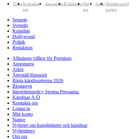
Tipsa
Kontakta
Annonsera
Redaktion
Om
Arkiv
Redaktionell
oss
oss
policy
Senaste
Svenskt
Kungligt
Hollywood
Politik
Redaktion
Allmänna villkor för Premium
Annonsera
Arkiv
Återställ lösenord
Bästa kändissajterna 2026
Bloggnytt
Integritetspolicy Stoppa Pressarna
Kändisar A-Ö
Kontakta oss
Logga in
Mitt konto
Native
Nyheter om kungligheter och kändisar
Nyhetsbrev
Om oss