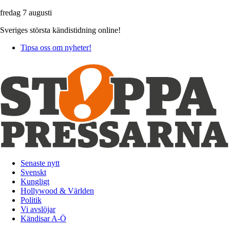
fredag 7 augusti
Sveriges största kändistidning online!
Tipsa oss om nyheter!
Senaste nytt
Svenskt
Kungligt
Hollywood & Världen
Politik
Vi avslöjar
Kändisar A-Ö