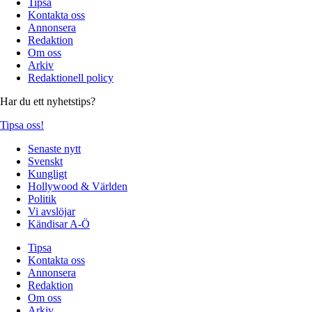
Tipsa
Kontakta oss
Annonsera
Redaktion
Om oss
Arkiv
Redaktionell policy
Har du ett nyhetstips?
Tipsa oss!
Senaste nytt
Svenskt
Kungligt
Hollywood & Världen
Politik
Vi avslöjar
Kändisar A-Ö
Tipsa
Kontakta oss
Annonsera
Redaktion
Om oss
Arkiv