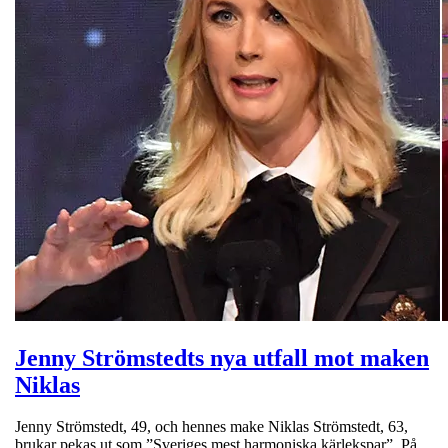
Jenny Strömstedts nya utfall mot maken
Niklas
Jenny Strömstedt, 49, och hennes make Niklas Strömstedt, 63,
brukar pekas ut som ”Sveriges mest harmoniska kärlekspar”. På