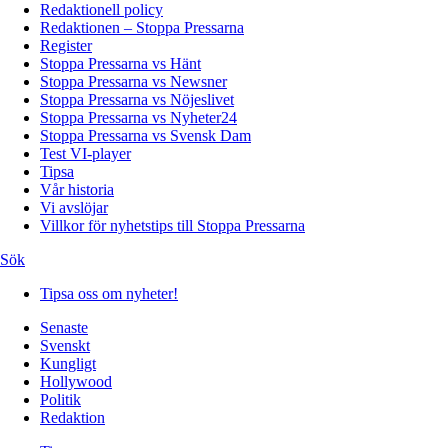
Redaktionell policy
Redaktionen – Stoppa Pressarna
Register
Stoppa Pressarna vs Hänt
Stoppa Pressarna vs Newsner
Stoppa Pressarna vs Nöjeslivet
Stoppa Pressarna vs Nyheter24
Stoppa Pressarna vs Svensk Dam
Test VI-player
Tipsa
Vår historia
Vi avslöjar
Villkor för nyhetstips till Stoppa Pressarna
Sök
Tipsa oss om nyheter!
Senaste
Svenskt
Kungligt
Hollywood
Politik
Redaktion