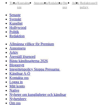
Tipsa
Kontakta
Annonsera
Redaktion
Om
Arkiv
Redaktionell
oss
oss
policy
Senaste
Svenskt
Kungligt
Hollywood
Politik
Redaktion
Allmänna villkor för Premium
Annonsera
Arkiv
Återställ lösenord
Bästa kändissajterna 2026
Bloggnytt
Integritetspolicy Stoppa Pressarna
Kändisar A-Ö
Kontakta oss
Logga in
Mitt konto
Native
Nyheter om kungligheter och kändisar
Nyhetsbrev
Om oss