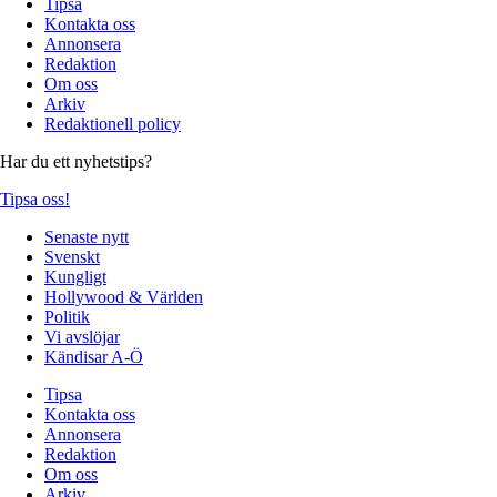
Tipsa
Kontakta oss
Annonsera
Redaktion
Om oss
Arkiv
Redaktionell policy
Har du ett nyhetstips?
Tipsa oss!
Senaste nytt
Svenskt
Kungligt
Hollywood & Världen
Politik
Vi avslöjar
Kändisar A-Ö
Tipsa
Kontakta oss
Annonsera
Redaktion
Om oss
Arkiv