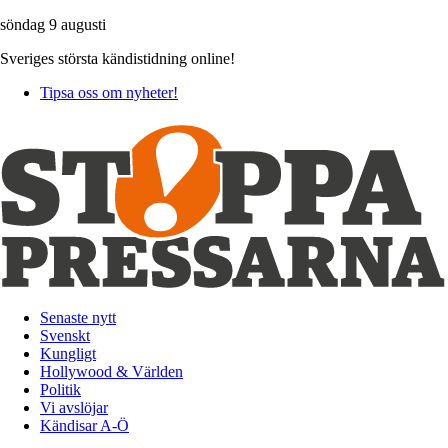
söndag 9 augusti
Sveriges största kändistidning online!
Tipsa oss om nyheter!
Senaste nytt
Svenskt
Kungligt
Hollywood & Världen
Politik
Vi avslöjar
Kändisar A-Ö