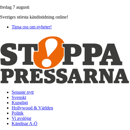
fredag 7 augusti
Sveriges största kändistidning online!
Tipsa oss om nyheter!
Senaste nytt
Svenskt
Kungligt
Hollywood & Världen
Politik
Vi avslöjar
Kändisar A-Ö