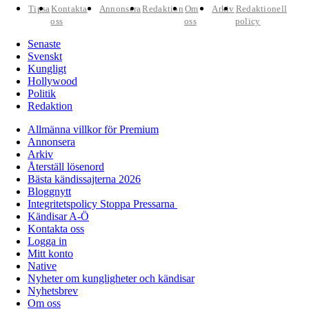
Tipsa
Kontakta
Annonsera
Redaktion
Om
Arkiv
Redaktionell
oss
oss
policy
Senaste
Svenskt
Kungligt
Hollywood
Politik
Redaktion
Allmänna villkor för Premium
Annonsera
Arkiv
Återställ lösenord
Bästa kändissajterna 2026
Bloggnytt
Integritetspolicy Stoppa Pressarna
Kändisar A-Ö
Kontakta oss
Logga in
Mitt konto
Native
Nyheter om kungligheter och kändisar
Nyhetsbrev
Om oss