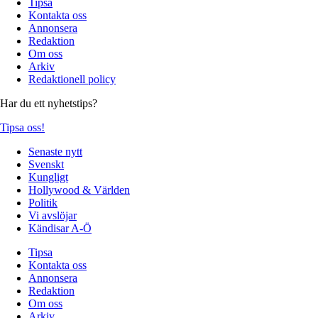
Tipsa
Kontakta oss
Annonsera
Redaktion
Om oss
Arkiv
Redaktionell policy
Har du ett nyhetstips?
Tipsa oss!
Senaste nytt
Svenskt
Kungligt
Hollywood & Världen
Politik
Vi avslöjar
Kändisar A-Ö
Tipsa
Kontakta oss
Annonsera
Redaktion
Om oss
Arkiv