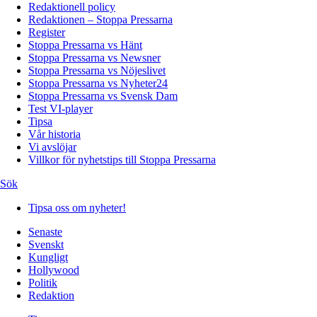
Redaktionell policy
Redaktionen – Stoppa Pressarna
Register
Stoppa Pressarna vs Hänt
Stoppa Pressarna vs Newsner
Stoppa Pressarna vs Nöjeslivet
Stoppa Pressarna vs Nyheter24
Stoppa Pressarna vs Svensk Dam
Test VI-player
Tipsa
Vår historia
Vi avslöjar
Villkor för nyhetstips till Stoppa Pressarna
Sök
Tipsa oss om nyheter!
Senaste
Svenskt
Kungligt
Hollywood
Politik
Redaktion