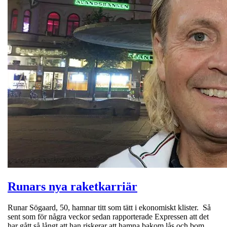
Runars nya raketkarriär
Runar Sögaard, 50, hamnar titt som tätt i ekonomiskt klister. Så
sent som för några veckor sedan rapporterade Expressen att det
har gått så långt att han riskerar att hamna bakom lås och bom.