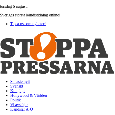
torsdag 6 augusti
Sveriges största kändistidning online!
Tipsa oss om nyheter!
Senaste nytt
Svenskt
Kungligt
Hollywood & Världen
Politik
Vi avslöjar
Kändisar A-Ö