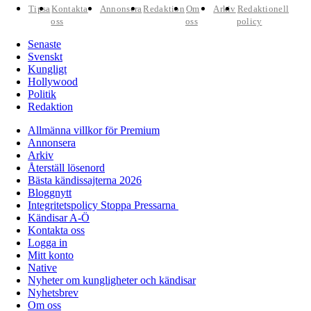
Tipsa
Kontakta
Annonsera
Redaktion
Om
Arkiv
Redaktionell
oss
oss
policy
Senaste
Svenskt
Kungligt
Hollywood
Politik
Redaktion
Allmänna villkor för Premium
Annonsera
Arkiv
Återställ lösenord
Bästa kändissajterna 2026
Bloggnytt
Integritetspolicy Stoppa Pressarna
Kändisar A-Ö
Kontakta oss
Logga in
Mitt konto
Native
Nyheter om kungligheter och kändisar
Nyhetsbrev
Om oss