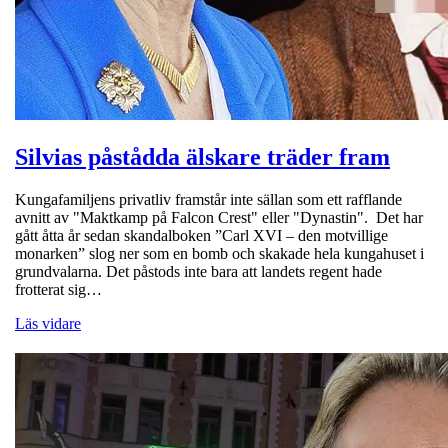
Silvias påstådda älskare träder fram
Kungafamiljens privatliv framstår inte sällan som ett rafflande
avnitt av "Maktkamp på Falcon Crest" eller "Dynastin". Det har
gått åtta år sedan skandalboken ”Carl XVI – den motvillige
monarken” slog ner som en bomb och skakade hela kungahuset i
grundvalarna. Det påstods inte bara att landets regent hade
frotterat sig…
Läs vidare