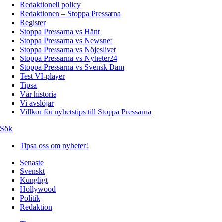
Redaktionell policy
Redaktionen – Stoppa Pressarna
Register
Stoppa Pressarna vs Hänt
Stoppa Pressarna vs Newsner
Stoppa Pressarna vs Nöjeslivet
Stoppa Pressarna vs Nyheter24
Stoppa Pressarna vs Svensk Dam
Test VI-player
Tipsa
Vår historia
Vi avslöjar
Villkor för nyhetstips till Stoppa Pressarna
Sök
Tipsa oss om nyheter!
Senaste
Svenskt
Kungligt
Hollywood
Politik
Redaktion