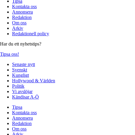
Tipsa
Kontakta oss
Annonsera
Redaktion
Om oss
Arkiv
Redaktionell policy
Har du ett nyhetstips?
Tipsa oss!
Senaste nytt
Svenskt
Kungligt
Hollywood & Världen
Politik
Vi avslöjar
Kändisar A-Ö
Tipsa
Kontakta oss
Annonsera
Redaktion
Om oss
Arkiv