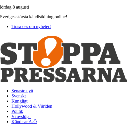
lördag 8 augusti
Sveriges största kändistidning online!
Tipsa oss om nyheter!
Senaste nytt
Svenskt
Kungligt
Hollywood & Världen
Politik
Vi avslöjar
Kändisar A-Ö