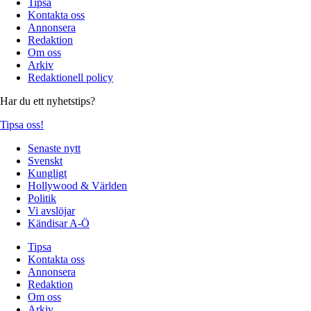
Tipsa
Kontakta oss
Annonsera
Redaktion
Om oss
Arkiv
Redaktionell policy
Har du ett nyhetstips?
Tipsa oss!
Senaste nytt
Svenskt
Kungligt
Hollywood & Världen
Politik
Vi avslöjar
Kändisar A-Ö
Tipsa
Kontakta oss
Annonsera
Redaktion
Om oss
Arkiv