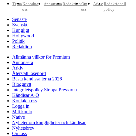
Tipsa
Kontakta
Annonsera
Redaktion
Om
Arkiv
Redaktionell
oss
oss
policy
Senaste
Svenskt
Kungligt
Hollywood
Politik
Redaktion
Allmänna villkor för Premium
Annonsera
Arkiv
Återställ lösenord
Bästa kändissajterna 2026
Bloggnytt
Integritetspolicy Stoppa Pressarna
Kändisar A-Ö
Kontakta oss
Logga in
Mitt konto
Native
Nyheter om kungligheter och kändisar
Nyhetsbrev
Om oss