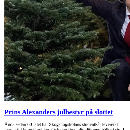
Prins Alexanders julbestyr på slottet
Ända sedan 60-talet har Skogshögskolans studentkår levererat
granar till kungafamiljen. Och den fina jultraditionen håller i sig. I