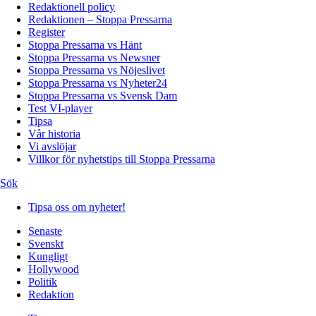
Redaktionell policy
Redaktionen – Stoppa Pressarna
Register
Stoppa Pressarna vs Hänt
Stoppa Pressarna vs Newsner
Stoppa Pressarna vs Nöjeslivet
Stoppa Pressarna vs Nyheter24
Stoppa Pressarna vs Svensk Dam
Test VI-player
Tipsa
Vår historia
Vi avslöjar
Villkor för nyhetstips till Stoppa Pressarna
Sök
Tipsa oss om nyheter!
Senaste
Svenskt
Kungligt
Hollywood
Politik
Redaktion