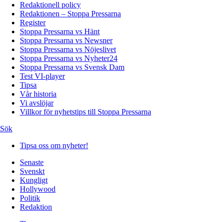
Redaktionell policy
Redaktionen – Stoppa Pressarna
Register
Stoppa Pressarna vs Hänt
Stoppa Pressarna vs Newsner
Stoppa Pressarna vs Nöjeslivet
Stoppa Pressarna vs Nyheter24
Stoppa Pressarna vs Svensk Dam
Test VI-player
Tipsa
Vår historia
Vi avslöjar
Villkor för nyhetstips till Stoppa Pressarna
Sök
Tipsa oss om nyheter!
Senaste
Svenskt
Kungligt
Hollywood
Politik
Redaktion