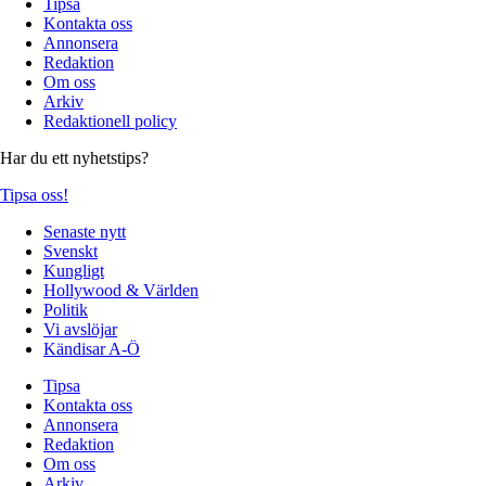
Tipsa
Kontakta oss
Annonsera
Redaktion
Om oss
Arkiv
Redaktionell policy
Har du ett nyhetstips?
Tipsa oss!
Senaste nytt
Svenskt
Kungligt
Hollywood & Världen
Politik
Vi avslöjar
Kändisar A-Ö
Tipsa
Kontakta oss
Annonsera
Redaktion
Om oss
Arkiv