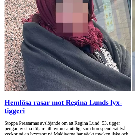
Hemlösa rasar mot Regina Lunds lyx-
tiggeri
Stoppa Pressarnas avslöjande om att Regina Lund, 53, tigger
pengar av sina följare till hyran samtidigt som hon spenderat två
veckor på en lyxresort på Maldiverna har väckt mycken ilska och