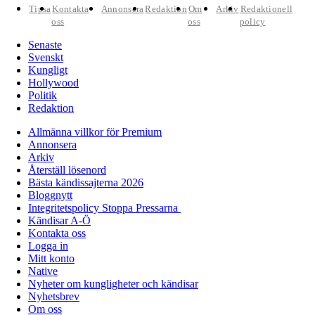
Tipsa
Kontakta
Annonsera
Redaktion
Om
Arkiv
Redaktionell
oss
oss
policy
Senaste
Svenskt
Kungligt
Hollywood
Politik
Redaktion
Allmänna villkor för Premium
Annonsera
Arkiv
Återställ lösenord
Bästa kändissajterna 2026
Bloggnytt
Integritetspolicy Stoppa Pressarna
Kändisar A-Ö
Kontakta oss
Logga in
Mitt konto
Native
Nyheter om kungligheter och kändisar
Nyhetsbrev
Om oss