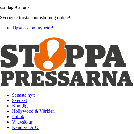
söndag 9 augusti
Sveriges största kändistidning online!
Tipsa oss om nyheter!
Senaste nytt
Svenskt
Kungligt
Hollywood & Världen
Politik
Vi avslöjar
Kändisar A-Ö