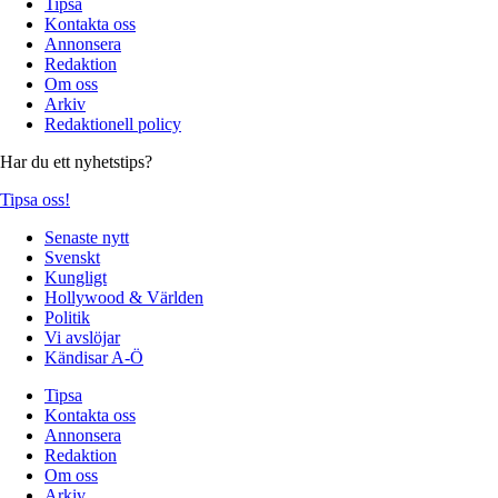
Tipsa
Kontakta oss
Annonsera
Redaktion
Om oss
Arkiv
Redaktionell policy
Har du ett nyhetstips?
Tipsa oss!
Senaste nytt
Svenskt
Kungligt
Hollywood & Världen
Politik
Vi avslöjar
Kändisar A-Ö
Tipsa
Kontakta oss
Annonsera
Redaktion
Om oss
Arkiv