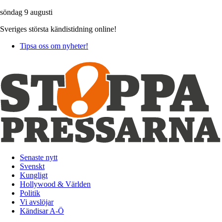
söndag 9 augusti
Sveriges största kändistidning online!
Tipsa oss om nyheter!
Senaste nytt
Svenskt
Kungligt
Hollywood & Världen
Politik
Vi avslöjar
Kändisar A-Ö