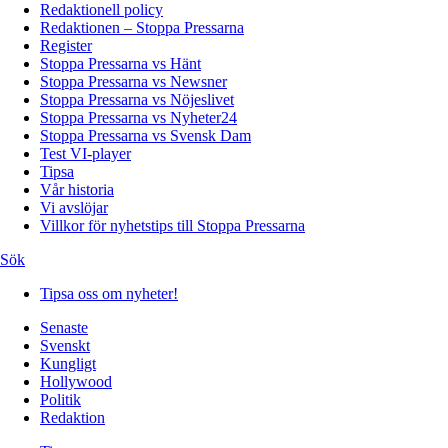
Redaktionell policy
Redaktionen – Stoppa Pressarna
Register
Stoppa Pressarna vs Hänt
Stoppa Pressarna vs Newsner
Stoppa Pressarna vs Nöjeslivet
Stoppa Pressarna vs Nyheter24
Stoppa Pressarna vs Svensk Dam
Test VI-player
Tipsa
Vår historia
Vi avslöjar
Villkor för nyhetstips till Stoppa Pressarna
Sök
Tipsa oss om nyheter!
Senaste
Svenskt
Kungligt
Hollywood
Politik
Redaktion