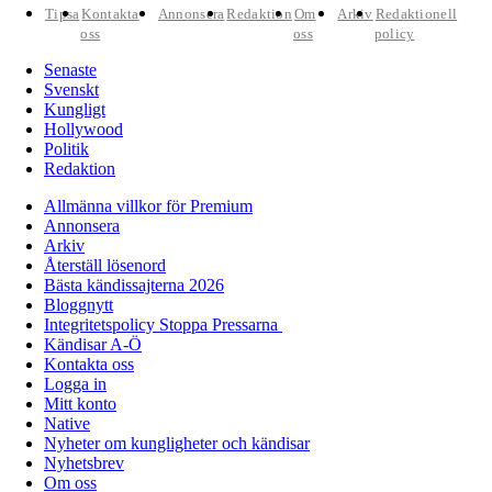
Tipsa
Kontakta
Annonsera
Redaktion
Om
Arkiv
Redaktionell
oss
oss
policy
Senaste
Svenskt
Kungligt
Hollywood
Politik
Redaktion
Allmänna villkor för Premium
Annonsera
Arkiv
Återställ lösenord
Bästa kändissajterna 2026
Bloggnytt
Integritetspolicy Stoppa Pressarna
Kändisar A-Ö
Kontakta oss
Logga in
Mitt konto
Native
Nyheter om kungligheter och kändisar
Nyhetsbrev
Om oss