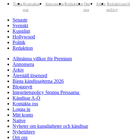
Tipsa
Kontakta
Annonsera
Redaktion
Om
Arkiv
Redaktionell
oss
oss
policy
Senaste
Svenskt
Kungligt
Hollywood
Politik
Redaktion
Allmänna villkor för Premium
Annonsera
Arkiv
Återställ lösenord
Bästa kändissajterna 2026
Bloggnytt
Integritetspolicy Stoppa Pressarna
Kändisar A-Ö
Kontakta oss
Logga in
Mitt konto
Native
Nyheter om kungligheter och kändisar
Nyhetsbrev
Om oss