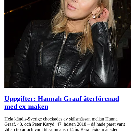
Uppgifter: Hannah Graaf återförenad
med ex-maken
Hela kändis-Sverige chockades av skilsmässan mellan Hanna
Graaf, 43, och Peter Karyd, 47, hösten 2018 – då hade paret varit
gifta i tio år och varit tillsammans i 14 år. Bara några månader