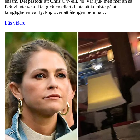
ensam. Det påstods att Chris O’Neill, 48, var sjuk men mer än så
fick vi inte veta. Det gick emellertid inte att ta miste på att
kungligheten var lycklig över att återigen befinna…
Läs vidare