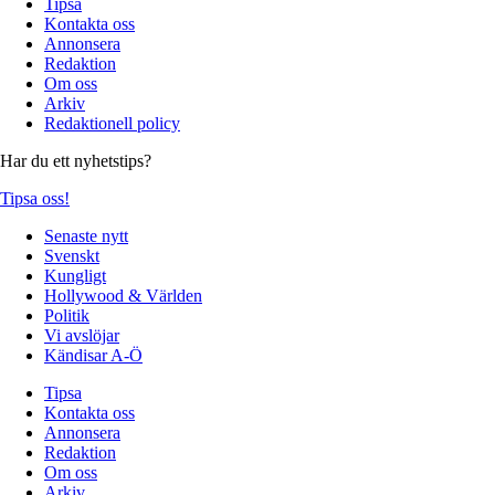
Tipsa
Kontakta oss
Annonsera
Redaktion
Om oss
Arkiv
Redaktionell policy
Har du ett nyhetstips?
Tipsa oss!
Senaste nytt
Svenskt
Kungligt
Hollywood & Världen
Politik
Vi avslöjar
Kändisar A-Ö
Tipsa
Kontakta oss
Annonsera
Redaktion
Om oss
Arkiv