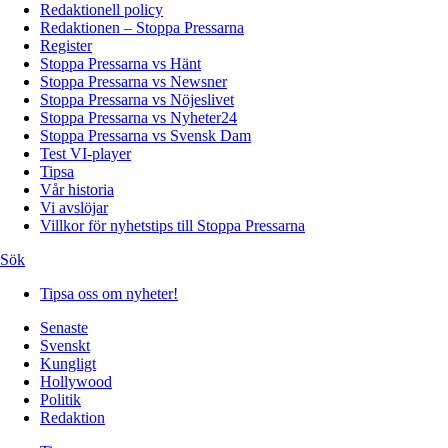
Redaktionell policy
Redaktionen – Stoppa Pressarna
Register
Stoppa Pressarna vs Hänt
Stoppa Pressarna vs Newsner
Stoppa Pressarna vs Nöjeslivet
Stoppa Pressarna vs Nyheter24
Stoppa Pressarna vs Svensk Dam
Test VI-player
Tipsa
Vår historia
Vi avslöjar
Villkor för nyhetstips till Stoppa Pressarna
Sök
Tipsa oss om nyheter!
Senaste
Svenskt
Kungligt
Hollywood
Politik
Redaktion