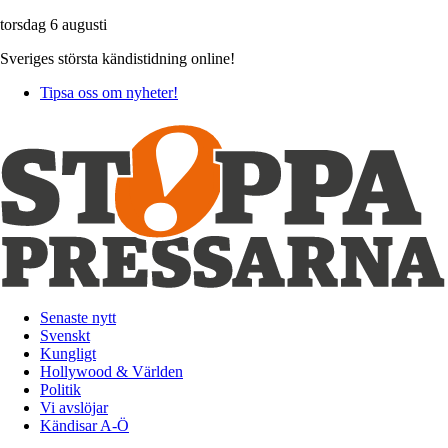
torsdag 6 augusti
Sveriges största kändistidning online!
Tipsa oss om nyheter!
Senaste nytt
Svenskt
Kungligt
Hollywood & Världen
Politik
Vi avslöjar
Kändisar A-Ö