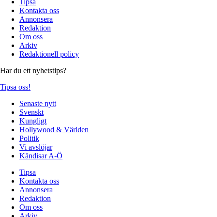
Tipsa
Kontakta oss
Annonsera
Redaktion
Om oss
Arkiv
Redaktionell policy
Har du ett nyhetstips?
Tipsa oss!
Senaste nytt
Svenskt
Kungligt
Hollywood & Världen
Politik
Vi avslöjar
Kändisar A-Ö
Tipsa
Kontakta oss
Annonsera
Redaktion
Om oss
Arkiv