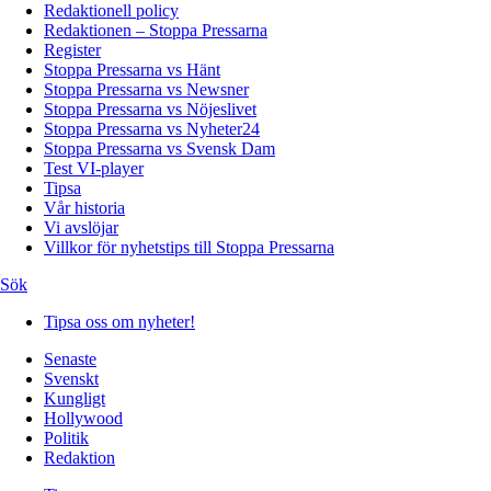
Redaktionell policy
Redaktionen – Stoppa Pressarna
Register
Stoppa Pressarna vs Hänt
Stoppa Pressarna vs Newsner
Stoppa Pressarna vs Nöjeslivet
Stoppa Pressarna vs Nyheter24
Stoppa Pressarna vs Svensk Dam
Test VI-player
Tipsa
Vår historia
Vi avslöjar
Villkor för nyhetstips till Stoppa Pressarna
Sök
Tipsa oss om nyheter!
Senaste
Svenskt
Kungligt
Hollywood
Politik
Redaktion