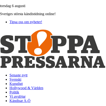
torsdag 6 augusti
Sveriges största kändistidning online!
Tipsa oss om nyheter!
Senaste nytt
Svenskt
Kungligt
Hollywood & Världen
Politik
Vi avslöjar
Kändisar A-Ö