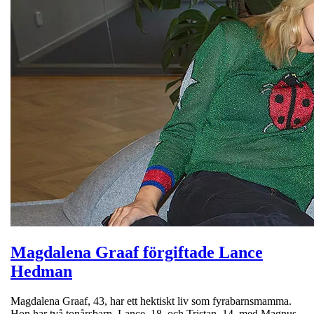
Magdalena Graaf förgiftade Lance
Hedman
Magdalena Graaf, 43, har ett hektiskt liv som fyrabarnsmamma.
Hon har två tonårsbarn, Lance, 18, och Tristan, 14, med Magnus