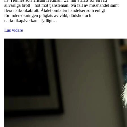
liv. Hennes son Tristan Hedman, 21, har åtalats för en rad
allvarliga brott – hot mot tjänsteman, två fall av misshandel samt
flera narkotikabrott. Åtalet omfattar händelser som enligt
förundersökningen präglats av våld, dödshot och
narkotikapåverkan. Tydligt…
Läs vidare