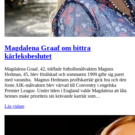
Magdalena Graaf om bittra
kärleksbeslutet
Magdalena Graaf, 42, träffade fotbollsmålvakten Magnus
Hedman, 45, blev förälskad och sommaren 1999 gifte sig paret
med varandra. Magnus Hedmans proffskarriär gick bra och den
forne AIK-målvakten blev värvad till Conventry i engelska
Premier League. Under tiden i England valde Magdalena att låta
hennes make prioritera sin krävande karriär som…
Läs vidare