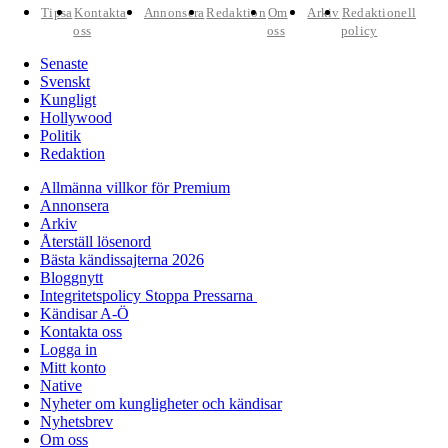
Tipsa
Kontakta
Annonsera
Redaktion
Om
Arkiv
Redaktionell
oss
oss
policy
Senaste
Svenskt
Kungligt
Hollywood
Politik
Redaktion
Allmänna villkor för Premium
Annonsera
Arkiv
Återställ lösenord
Bästa kändissajterna 2026
Bloggnytt
Integritetspolicy Stoppa Pressarna
Kändisar A-Ö
Kontakta oss
Logga in
Mitt konto
Native
Nyheter om kungligheter och kändisar
Nyhetsbrev
Om oss