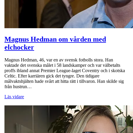
Magnus Hedman om vården med
elchocker
Magnus Hedman, 46, var en av svensk fotbolls stora. Han
vaktade det svenska målet i 58 landskamper och var välbetalts
proffs ibland annat Premier League-laget Coventry och i skotska
Celtic. Efter karriären gick det tyngre. Den tidigare
målvaktshjälten hade svårt att hitta rätt i tillvaron. Han skilde sig
från hustrun…
Läs vidare