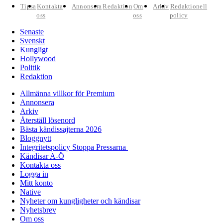
Tipsa
Kontakta
Annonsera
Redaktion
Om
Arkiv
Redaktionell
oss
oss
policy
Senaste
Svenskt
Kungligt
Hollywood
Politik
Redaktion
Allmänna villkor för Premium
Annonsera
Arkiv
Återställ lösenord
Bästa kändissajterna 2026
Bloggnytt
Integritetspolicy Stoppa Pressarna
Kändisar A-Ö
Kontakta oss
Logga in
Mitt konto
Native
Nyheter om kungligheter och kändisar
Nyhetsbrev
Om oss