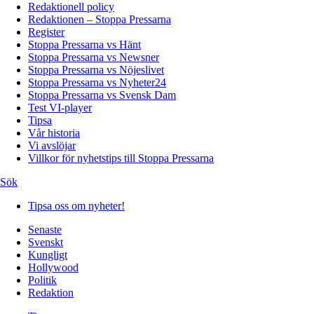
Redaktionell policy
Redaktionen – Stoppa Pressarna
Register
Stoppa Pressarna vs Hänt
Stoppa Pressarna vs Newsner
Stoppa Pressarna vs Nöjeslivet
Stoppa Pressarna vs Nyheter24
Stoppa Pressarna vs Svensk Dam
Test VI-player
Tipsa
Vår historia
Vi avslöjar
Villkor för nyhetstips till Stoppa Pressarna
Sök
Tipsa oss om nyheter!
Senaste
Svenskt
Kungligt
Hollywood
Politik
Redaktion