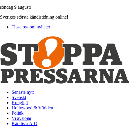
söndag 9 augusti
Sveriges största kändistidning online!
Tipsa oss om nyheter!
Senaste nytt
Svenskt
Kungligt
Hollywood & Världen
Politik
Vi avslöjar
Kändisar A-Ö