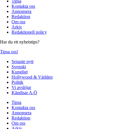
Tipsa
Kontakta oss
Annonsera
Redaktion
Om oss
Arkiv
Redaktionell policy
Har du ett nyhetstips?
Tipsa oss!
Senaste nytt
Svenskt
Kungligt
Hollywood & Världen
Politik
Vi avslöjar
Kändisar A-Ö
Tipsa
Kontakta oss
Annonsera
Redaktion
Om oss
Arkiv