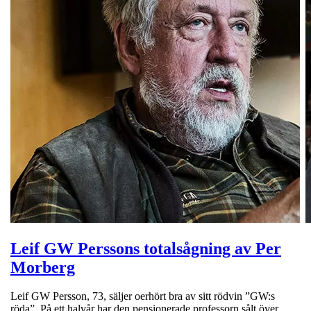
Leif GW Perssons totalsågning av Per
Morberg
Leif GW Persson, 73, säljer oerhört bra av sitt rödvin ”GW:s
röda”. På ett halvår har den pensionerade professorn sålt över