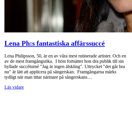
Lena Ph:s fantastiska affärssuccé
Lena Philipsson, 50, är en av våra mest rutinerade artister. Och en
av de mest framgångsrika. I höst fortsätter hon dra publik till sin
hyllade succéturné "Jag är ingen älskling". Uttrycket "det går bra
nu" är lätt att applicera på sångerskan. Framgångarna märks
tydligt när man tittar närmare på sångerskans…
Läs vidare