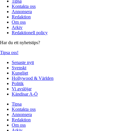
Tipsa
Kontakta oss
Annonsera
Redaktion
Om oss
Arkiv
Redaktionell policy
Har du ett nyhetstips?
Tipsa oss!
Senaste nytt
Svenskt
Kungligt
Hollywood & Världen
Politik
Vi avslöjar
Kändisar A-Ö
Tipsa
Kontakta oss
Annonsera
Redaktion
Om oss
Arkiv