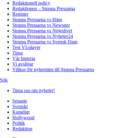
Redaktionell policy
Redaktionen – Stoppa Pressarna
Register
Stoppa Pressarna vs Hänt
Stoppa Pressarna vs Newsner
Stoppa Pressarna vs Nöjeslivet
Stoppa Pressarna vs Nyheter24
Stoppa Pressarna vs Svensk Dam
Test VI-player
Tipsa
Vår historia
Vi avslöjar
Villkor för nyhetstips till Stoppa Pressarna
Sök
Tipsa oss om nyheter!
Senaste
Svenskt
Kungligt
Hollywood
Politik
Redaktion