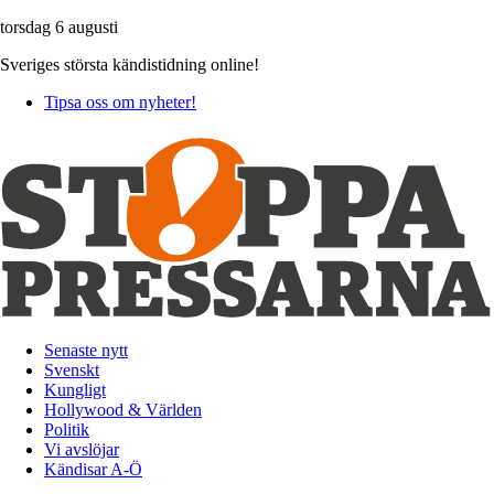
torsdag 6 augusti
Sveriges största kändistidning online!
Tipsa oss om nyheter!
Senaste nytt
Svenskt
Kungligt
Hollywood & Världen
Politik
Vi avslöjar
Kändisar A-Ö