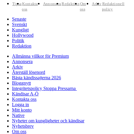
Tipsa
Kontakta
Annonsera
Redaktion
Om
Arkiv
Redaktionell
oss
oss
policy
Senaste
Svenskt
Kungligt
Hollywood
Politik
Redaktion
Allmänna villkor för Premium
Annonsera
Arkiv
Återställ lösenord
Bästa kändissajterna 2026
Bloggnytt
Integritetspolicy Stoppa Pressarna
Kändisar A-Ö
Kontakta oss
Logga in
Mitt konto
Native
Nyheter om kungligheter och kändisar
Nyhetsbrev
Om oss