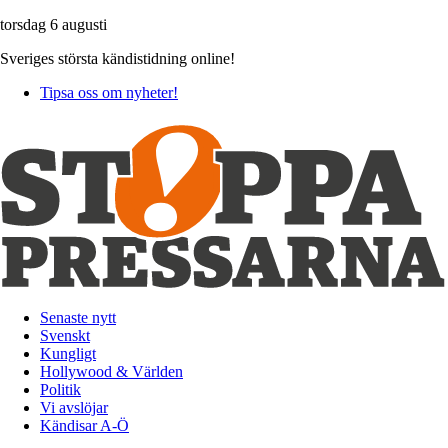
torsdag 6 augusti
Sveriges största kändistidning online!
Tipsa oss om nyheter!
Senaste nytt
Svenskt
Kungligt
Hollywood & Världen
Politik
Vi avslöjar
Kändisar A-Ö