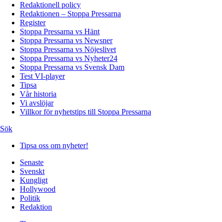
Redaktionell policy
Redaktionen – Stoppa Pressarna
Register
Stoppa Pressarna vs Hänt
Stoppa Pressarna vs Newsner
Stoppa Pressarna vs Nöjeslivet
Stoppa Pressarna vs Nyheter24
Stoppa Pressarna vs Svensk Dam
Test VI-player
Tipsa
Vår historia
Vi avslöjar
Villkor för nyhetstips till Stoppa Pressarna
Sök
Tipsa oss om nyheter!
Senaste
Svenskt
Kungligt
Hollywood
Politik
Redaktion