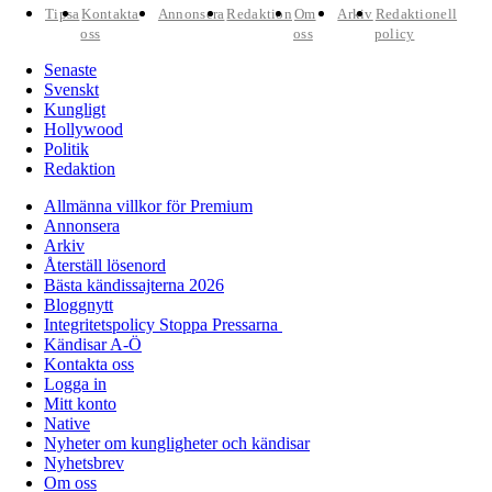
Tipsa
Kontakta
Annonsera
Redaktion
Om
Arkiv
Redaktionell
oss
oss
policy
Senaste
Svenskt
Kungligt
Hollywood
Politik
Redaktion
Allmänna villkor för Premium
Annonsera
Arkiv
Återställ lösenord
Bästa kändissajterna 2026
Bloggnytt
Integritetspolicy Stoppa Pressarna
Kändisar A-Ö
Kontakta oss
Logga in
Mitt konto
Native
Nyheter om kungligheter och kändisar
Nyhetsbrev
Om oss