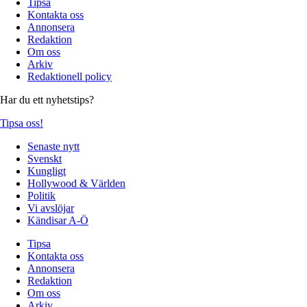
Tipsa
Kontakta oss
Annonsera
Redaktion
Om oss
Arkiv
Redaktionell policy
Har du ett nyhetstips?
Tipsa oss!
Senaste nytt
Svenskt
Kungligt
Hollywood & Världen
Politik
Vi avslöjar
Kändisar A-Ö
Tipsa
Kontakta oss
Annonsera
Redaktion
Om oss
Arkiv