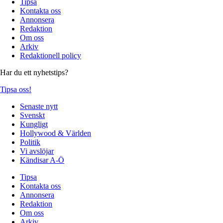
Tipsa
Kontakta oss
Annonsera
Redaktion
Om oss
Arkiv
Redaktionell policy
Har du ett nyhetstips?
Tipsa oss!
Senaste nytt
Svenskt
Kungligt
Hollywood & Världen
Politik
Vi avslöjar
Kändisar A-Ö
Tipsa
Kontakta oss
Annonsera
Redaktion
Om oss
Arkiv