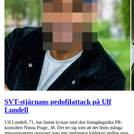
SVT-stjärnans pedofilattack på Ulf
Lundell
Ulf Lundell, 71, har funnit lyckan med den framgångsrika PR-
konsulten Ninna Prage, 38. Det ter sig som att det finns många
missunnsamma personer som inte omfamnar kärleken mellan man