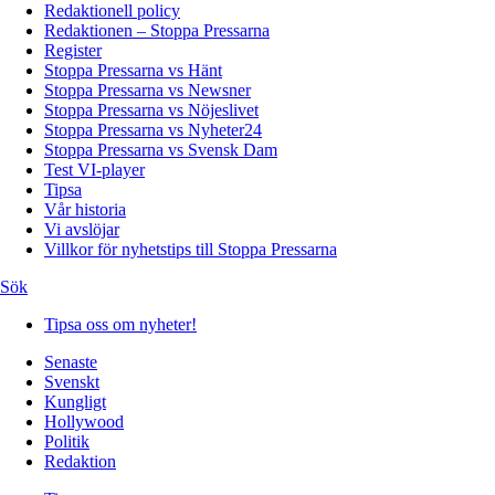
Redaktionell policy
Redaktionen – Stoppa Pressarna
Register
Stoppa Pressarna vs Hänt
Stoppa Pressarna vs Newsner
Stoppa Pressarna vs Nöjeslivet
Stoppa Pressarna vs Nyheter24
Stoppa Pressarna vs Svensk Dam
Test VI-player
Tipsa
Vår historia
Vi avslöjar
Villkor för nyhetstips till Stoppa Pressarna
Sök
Tipsa oss om nyheter!
Senaste
Svenskt
Kungligt
Hollywood
Politik
Redaktion