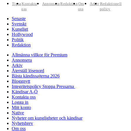
Tipsa
Kontakta
Annonsera
Redaktion
Om
Arkiv
Redaktionell
oss
oss
policy
Senaste
Svenskt
Kungligt
Hollywood
Politik
Redaktion
Allmänna villkor för Premium
Annonsera
Arkiv
Återställ lösenord
Bästa kändissajterna 2026
Bloggnytt
Integritetspolicy Stoppa Pressarna
Kändisar A-Ö
Kontakta oss
Logga in
Mitt konto
Native
Nyheter om kungligheter och kändisar
Nyhetsbrev
Om oss