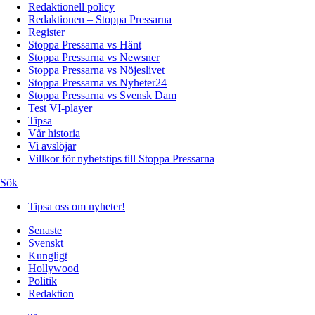
Redaktionell policy
Redaktionen – Stoppa Pressarna
Register
Stoppa Pressarna vs Hänt
Stoppa Pressarna vs Newsner
Stoppa Pressarna vs Nöjeslivet
Stoppa Pressarna vs Nyheter24
Stoppa Pressarna vs Svensk Dam
Test VI-player
Tipsa
Vår historia
Vi avslöjar
Villkor för nyhetstips till Stoppa Pressarna
Sök
Tipsa oss om nyheter!
Senaste
Svenskt
Kungligt
Hollywood
Politik
Redaktion