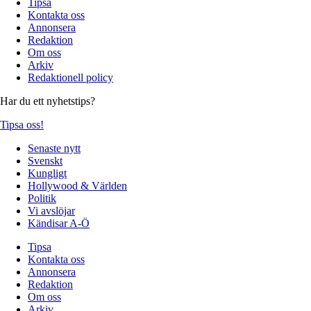
Tipsa
Kontakta oss
Annonsera
Redaktion
Om oss
Arkiv
Redaktionell policy
Har du ett nyhetstips?
Tipsa oss!
Senaste nytt
Svenskt
Kungligt
Hollywood & Världen
Politik
Vi avslöjar
Kändisar A-Ö
Tipsa
Kontakta oss
Annonsera
Redaktion
Om oss
Arkiv