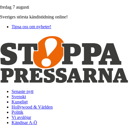
fredag 7 augusti
Sveriges största kändistidning online!
Tipsa oss om nyheter!
Senaste nytt
Svenskt
Kungligt
Hollywood & Världen
Politik
Vi avslöjar
Kändisar A-Ö