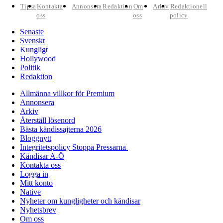
Tipsa
Kontakta
Annonsera
Redaktion
Om
Arkiv
Redaktionell
oss
oss
policy
Senaste
Svenskt
Kungligt
Hollywood
Politik
Redaktion
Allmänna villkor för Premium
Annonsera
Arkiv
Återställ lösenord
Bästa kändissajterna 2026
Bloggnytt
Integritetspolicy Stoppa Pressarna
Kändisar A-Ö
Kontakta oss
Logga in
Mitt konto
Native
Nyheter om kungligheter och kändisar
Nyhetsbrev
Om oss