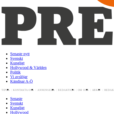
Senaste nytt
Svenskt
Kungligt
Hollywood & Världen
Politik
Vi avslöjar
Kändisar A-Ö
TIPSA
KONTAKTA OSS
ANNONSERA
REDAKTION
OM OSS
ARKIV
REDAK
Senaste
Svenskt
Kungligt
Hollywood