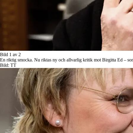
Bild 1 av 2
En riktig smocka. Nu riktas ny och allvarlig kritik mot Birgitta Ed – s
Bild: TT