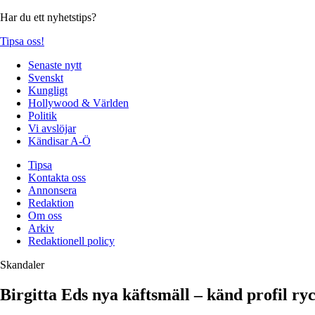
Har du ett nyhetstips?
Tipsa oss!
Senaste nytt
Svenskt
Kungligt
Hollywood & Världen
Politik
Vi avslöjar
Kändisar A-Ö
Tipsa
Kontakta oss
Annonsera
Redaktion
Om oss
Arkiv
Redaktionell policy
Skandaler
Birgitta Eds nya käftsmäll – känd profil ryck