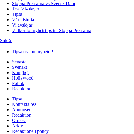
Stoppa Pressarna vs Svensk Dam
Test VI-player
Tipsa
Vår historia
Vi avslöjar
Villkor för nyhetstips till Stoppa Pressarna
Sök
Tipsa oss om nyheter!
Senaste
Svenskt
Kungligt
Hollywood
Politik
Redaktion
Tipsa
Kontakta oss
Annonsera
Redaktion
Om oss
Arkiv
Redaktionell policy