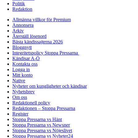
Politik
Redaktion
Allmänna villkor för Premium
Annonsera
Arkiv
Återställ lösenord
Bästa kändissajterna 2026
Bloggnytt
Integritetspolicy Stoppa Pressarna
Kändisar A-Ö
Kontakta oss
Logga in
Mitt konto
Native
Nyheter om kungligheter och kändisar
Nyhetsbrev
Om oss
Redaktionell policy
Redaktionen – Stoppa Pressarna
Register
Stoppa Pressarna vs Hänt
Stoppa Pressarna vs Newsner
Stoppa Pressarna vs Nöjeslivet
Stoppa Pressarna vs Nyheter24