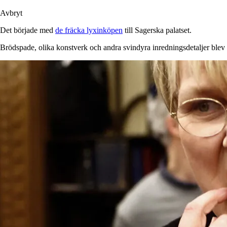
Avbryt
Det började med
de fräcka lyxinköpen
till Sagerska palatset.
Brödspade, olika konstverk och andra svindyra inredningsdetaljer blev 