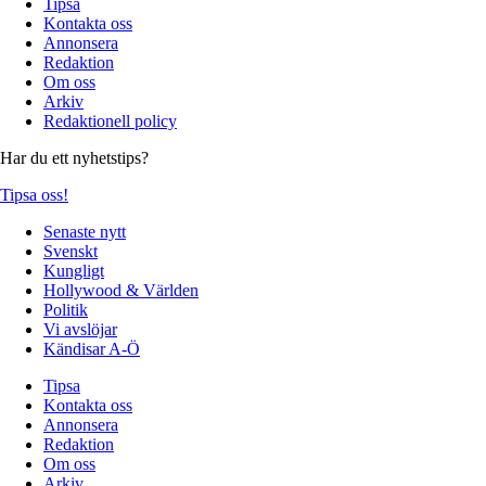
Tipsa
Kontakta oss
Annonsera
Redaktion
Om oss
Arkiv
Redaktionell policy
Har du ett nyhetstips?
Tipsa oss!
Senaste nytt
Svenskt
Kungligt
Hollywood & Världen
Politik
Vi avslöjar
Kändisar A-Ö
Tipsa
Kontakta oss
Annonsera
Redaktion
Om oss
Arkiv