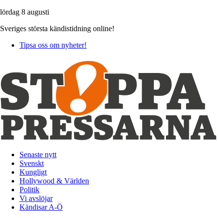
lördag 8 augusti
Sveriges största kändistidning online!
Tipsa oss om nyheter!
Senaste nytt
Svenskt
Kungligt
Hollywood & Världen
Politik
Vi avslöjar
Kändisar A-Ö