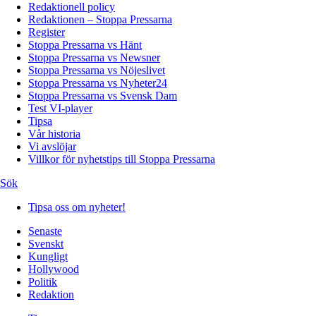
Redaktionell policy
Redaktionen – Stoppa Pressarna
Register
Stoppa Pressarna vs Hänt
Stoppa Pressarna vs Newsner
Stoppa Pressarna vs Nöjeslivet
Stoppa Pressarna vs Nyheter24
Stoppa Pressarna vs Svensk Dam
Test VI-player
Tipsa
Vår historia
Vi avslöjar
Villkor för nyhetstips till Stoppa Pressarna
Sök
Tipsa oss om nyheter!
Senaste
Svenskt
Kungligt
Hollywood
Politik
Redaktion