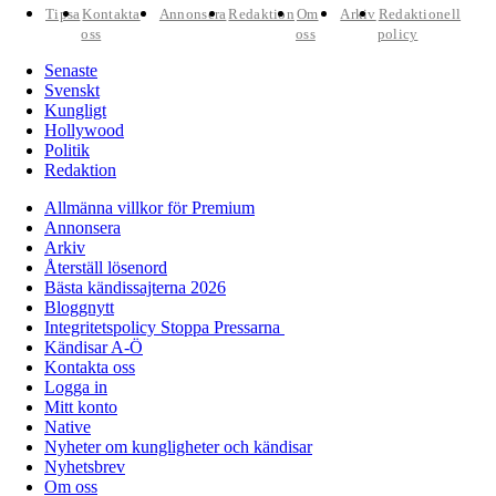
Tipsa
Kontakta
Annonsera
Redaktion
Om
Arkiv
Redaktionell
oss
oss
policy
Senaste
Svenskt
Kungligt
Hollywood
Politik
Redaktion
Allmänna villkor för Premium
Annonsera
Arkiv
Återställ lösenord
Bästa kändissajterna 2026
Bloggnytt
Integritetspolicy Stoppa Pressarna
Kändisar A-Ö
Kontakta oss
Logga in
Mitt konto
Native
Nyheter om kungligheter och kändisar
Nyhetsbrev
Om oss