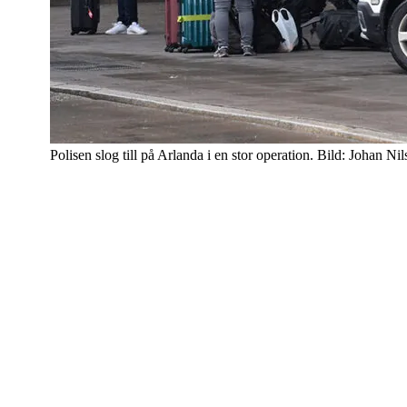
Polisen slog till på Arlanda i en stor operation. Bild: Johan Ni