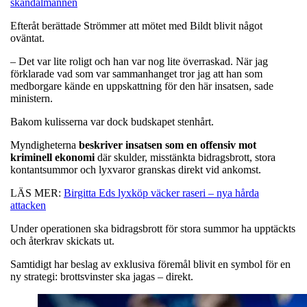
skandalmannen
Efteråt berättade Strömmer att mötet med Bildt blivit något
oväntat.
– Det var lite roligt och han var nog lite överraskad. När jag
förklarade vad som var sammanhanget tror jag att han som
medborgare kände en uppskattning för den här insatsen, sade
ministern.
Bakom kulisserna var dock budskapet stenhårt.
Myndigheterna
beskriver insatsen som en offensiv mot
kriminell ekonomi
där skulder, misstänkta bidragsbrott, stora
kontantsummor och lyxvaror granskas direkt vid ankomst.
LÄS MER:
Birgitta Eds lyxköp väcker raseri – nya hårda
attacken
Under operationen ska bidragsbrott för stora summor ha upptäckts
och återkrav skickats ut.
Samtidigt har beslag av exklusiva föremål blivit en symbol för en
ny strategi: brottsvinster ska jagas – direkt.