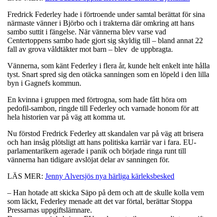
Fredrick Federley hade i förtroende under samtal berättat för sina
närmaste vänner i Björbo och i trakterna där omkring att hans
sambo suttit i fängelse. När vännerna blev varse vad
Centertoppens sambo hade gjort sig skyldig till – bland annat 22
fall av grova våldtäkter mot barn – blev de uppbragta.
Vännerna, som känt Federley i flera år, kunde helt enkelt inte hålla
tyst. Snart spred sig den otäcka sanningen som en löpeld i den lilla
byn i Gagnefs kommun.
En kvinna i gruppen med förtrogna, som hade fått höra om
pedofil-sambon, ringde till Federley och varnade honom för att
hela historien var på väg att komma ut.
Nu förstod Fredrick Federley att skandalen var på väg att brisera
och han insåg plötsligt att hans politiska karriär var i fara. EU-
parlamentarikern agerade i panik och började ringa runt till
vännerna han tidigare avslöjat delar av sanningen för.
LÄS MER:
Jenny Alversjös nya härliga kärleksbesked
– Han hotade att skicka Säpo på dem och att de skulle kolla vem
som läckt, Federley menade att det var förtal, berättar Stoppa
Pressarnas uppgiftslämnare.