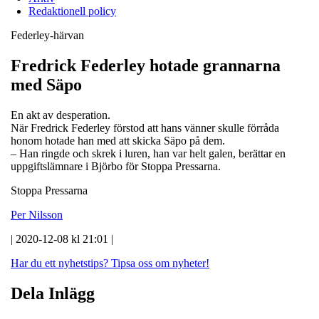
Redaktionell policy
Federley-härvan
Fredrick Federley hotade grannarna
med Säpo
En akt av desperation.
När Fredrick Federley förstod att hans vänner skulle förråda
honom hotade han med att skicka Säpo på dem.
– Han ringde och skrek i luren, han var helt galen, berättar en
uppgiftslämnare i Björbo för Stoppa Pressarna.
Stoppa Pressarna
Per Nilsson
| 2020-12-08 kl 21:01 |
Har du ett nyhetstips?
Tipsa oss om nyheter!
Dela Inlägg