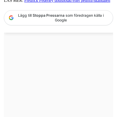
LÄS MER:
Fredrick Federley dödshotad efter pedofil-skandalen
Lägg till
Stoppa Pressarna
som föredragen källa i
Google