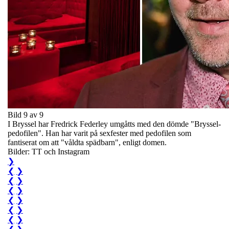
Bild 9 av 9
I Bryssel har Fredrick Federley umgåtts med den dömde "Bryssel-
pedofilen". Han har varit på sexfester med pedofilen som
fantiserat om att "våldta spädbarn", enligt domen.
Bilder: TT och Instagram
❯
❮
❯
❮
❯
❮
❯
❮
❯
❮
❯
❮
❯