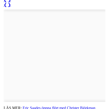
❮
❯
❮
❯
LÄS MER:
Eric Saades öppna flört med Christer Björkman