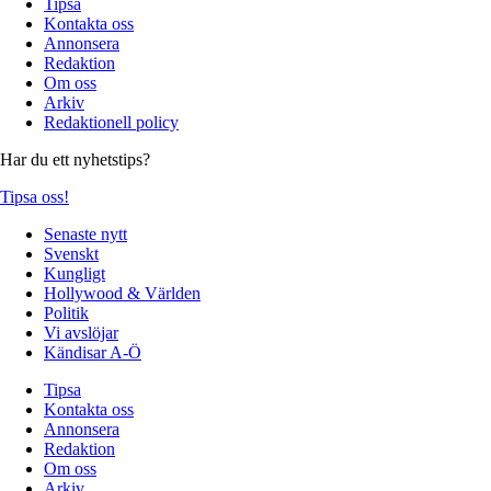
Tipsa
Kontakta oss
Annonsera
Redaktion
Om oss
Arkiv
Redaktionell policy
Har du ett nyhetstips?
Tipsa oss!
Senaste nytt
Svenskt
Kungligt
Hollywood & Världen
Politik
Vi avslöjar
Kändisar A-Ö
Tipsa
Kontakta oss
Annonsera
Redaktion
Om oss
Arkiv