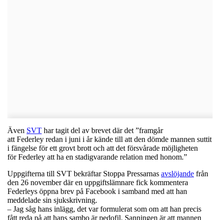
Även
SVT
har tagit del av brevet där det ”framgår
att Federley redan i juni i år kände till att den dömde mannen suttit
i fängelse för ett grovt brott och att det försvårade möjligheten
för Federley att ha en stadigvarande relation med honom.”
Uppgifterna till SVT bekräftar Stoppa Pressarnas
avslöjande
från
den 26 november där en uppgiftslämnare fick kommentera
Federleys öppna brev på Facebook i samband med att han
meddelade sin sjukskrivning.
– Jag såg hans inlägg, det var formulerat som om att han precis
fått reda på att hans sambo är pedofil. Sanningen är att mannen