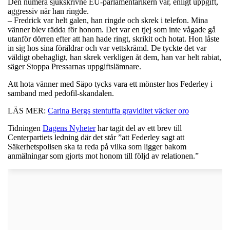
Den numera sjukskrivne EU-parlamentarikern var, enligt uppgift,
aggressiv när han ringde.
– Fredrick var helt galen, han ringde och skrek i telefon. Mina
vänner blev rädda för honom. Det var en tjej som inte vågade gå
utanför dörren efter att han hade ringt, skrikit och hotat. Hon låste
in sig hos sina föräldrar och var vettskrämd. De tyckte det var
väldigt obehagligt, han skrek verkligen åt dem, han var helt rabiat,
säger Stoppa Pressarnas uppgiftslämnare.
Att hota vänner med Säpo tycks vara ett mönster hos Federley i
samband med pedofil-skandalen.
LÄS MER:
Carina Bergs stentuffa graviditet väcker oro
Tidningen
Dagens Nyheter
har tagit del av ett brev till
Centerpartiets ledning där det står ”att Federley sagt att
Säkerhetspolisen ska ta reda på vilka som ligger bakom
anmälningar som gjorts mot honom till följd av relationen.”