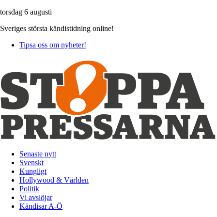
torsdag 6 augusti
Sveriges största kändistidning online!
Tipsa oss om nyheter!
Senaste nytt
Svenskt
Kungligt
Hollywood & Världen
Politik
Vi avslöjar
Kändisar A-Ö