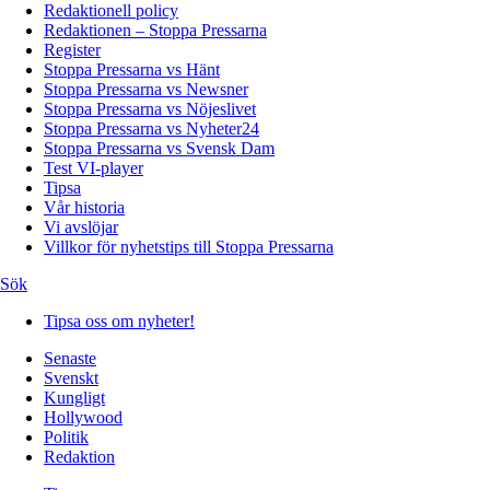
Redaktionell policy
Redaktionen – Stoppa Pressarna
Register
Stoppa Pressarna vs Hänt
Stoppa Pressarna vs Newsner
Stoppa Pressarna vs Nöjeslivet
Stoppa Pressarna vs Nyheter24
Stoppa Pressarna vs Svensk Dam
Test VI-player
Tipsa
Vår historia
Vi avslöjar
Villkor för nyhetstips till Stoppa Pressarna
Sök
Tipsa oss om nyheter!
Senaste
Svenskt
Kungligt
Hollywood
Politik
Redaktion