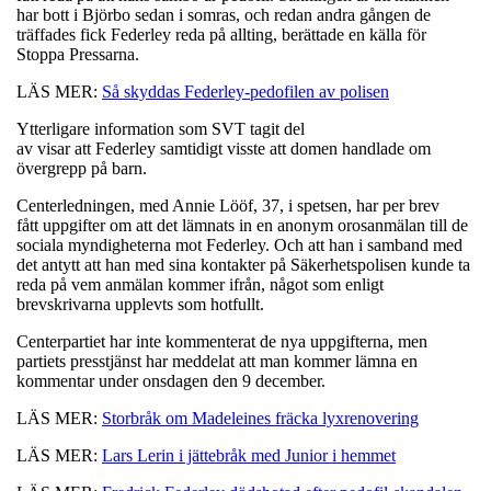
har bott i Björbo sedan i somras, och redan andra gången de
träffades fick Federley reda på allting, berättade en källa för
Stoppa Pressarna.
LÄS MER:
Så skyddas Federley-pedofilen av polisen
Ytterligare information som SVT tagit del
av visar att Federley samtidigt visste att domen handlade om
övergrepp på barn.
Centerledningen, med Annie Lööf, 37, i spetsen, har per brev
fått uppgifter om att det lämnats in en anonym orosanmälan till de
sociala myndigheterna mot Federley. Och att han i samband med
det antytt att han med sina kontakter på Säkerhetspolisen kunde ta
reda på vem anmälan kommer ifrån, något som enligt
brevskrivarna upplevts som hotfullt.
Centerpartiet har inte kommenterat de nya uppgifterna, men
partiets presstjänst har meddelat att man kommer lämna en
kommentar under onsdagen den 9 december.
LÄS MER:
Storbråk om Madeleines fräcka lyxrenovering
LÄS MER:
Lars Lerin i jättebråk med Junior i hemmet