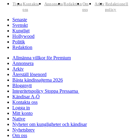
Tipsa
Kontakta
Annonsera
Redaktion
Om
Arkiv
Redaktionell
oss
oss
policy
Senaste
Svenskt
Kungligt
Hollywood
Politik
Redaktion
Allmänna villkor för Premium
Annonsera
Arkiv
Återställ lösenord
Bästa kändissajterna 2026
Bloggnytt
Integritetspolicy Stoppa Pressarna
Kändisar A-Ö
Kontakta oss
Logga in
Mitt konto
Native
Nyheter om kungligheter och kändisar
Nyhetsbrev
Om oss