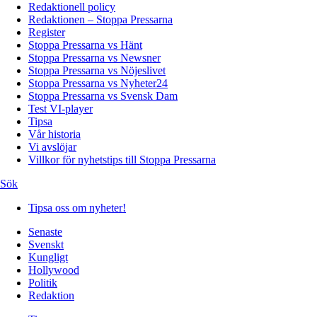
Redaktionell policy
Redaktionen – Stoppa Pressarna
Register
Stoppa Pressarna vs Hänt
Stoppa Pressarna vs Newsner
Stoppa Pressarna vs Nöjeslivet
Stoppa Pressarna vs Nyheter24
Stoppa Pressarna vs Svensk Dam
Test VI-player
Tipsa
Vår historia
Vi avslöjar
Villkor för nyhetstips till Stoppa Pressarna
Sök
Tipsa oss om nyheter!
Senaste
Svenskt
Kungligt
Hollywood
Politik
Redaktion