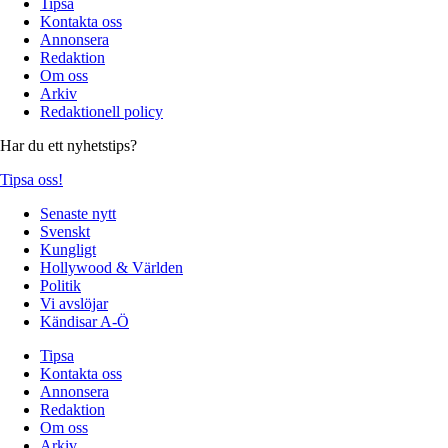
Tipsa
Kontakta oss
Annonsera
Redaktion
Om oss
Arkiv
Redaktionell policy
Har du ett nyhetstips?
Tipsa oss!
Senaste nytt
Svenskt
Kungligt
Hollywood & Världen
Politik
Vi avslöjar
Kändisar A-Ö
Tipsa
Kontakta oss
Annonsera
Redaktion
Om oss
Arkiv