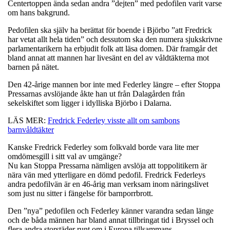
Centertoppen ända sedan andra ”dejten” med pedofilen varit varse
om hans bakgrund.
Pedofilen ska själv ha berättat för boende i Björbo ”att Fredrick
har vetat allt hela tiden” och dessutom ska den numera sjukskrivne
parlamentarikern ha erbjudit folk att läsa domen. Där framgår det
bland annat att mannen har livesänt en del av våldtäkterna mot
barnen på nätet.
Den 42-årige mannen bor inte med Federley längre – efter Stoppa
Pressarnas avslöjande åkte han ut från Dalagården från
sekelskiftet som ligger i idylliska Björbo i Dalarna.
LÄS MER:
Fredrick Federley visste allt om sambons
barnvåldtäkter
Kanske Fredrick Federley som folkvald borde vara lite mer
omdömesgill i sitt val av umgänge?
Nu kan Stoppa Pressarna nämligen avslöja att toppolitikern är
nära vän med ytterligare en dömd pedofil. Fredrick Federleys
andra pedofilvän är en 46-årig man verksam inom näringslivet
som just nu sitter i fängelse för barnporrbrott.
Den ”nya” pedofilen och Federley känner varandra sedan länge
och de båda männen har bland annat tillbringat tid i Bryssel och
flera andra storstäder runt om i Europa tillsammans.