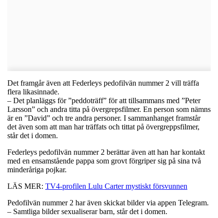
Det framgår även att Federleys pedofilvän nummer 2 vill träffa
flera likasinnade.
– Det planläggs för ”peddoträff” för att tillsammans med ”Peter
Larsson” och andra titta på övergrepsfilmer. En person som nämns
är en ”David” och tre andra personer. I sammanhanget framstår
det även som att man har träffats och tittat på övergreppsfilmer,
står det i domen.
Federleys pedofilvän nummer 2 berättar även att han har kontakt
med en ensamstående pappa som grovt förgriper sig på sina två
minderåriga pojkar.
LÄS MER:
TV4-profilen Lulu Carter mystiskt försvunnen
Pedofilvän nummer 2 har även skickat bilder via appen Telegram.
– Samtliga bilder sexualiserar barn, står det i domen.