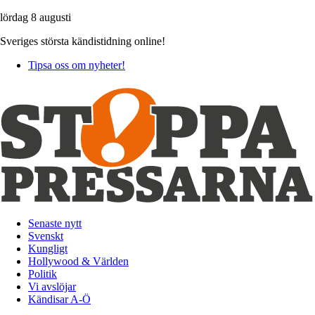
lördag 8 augusti
Sveriges största kändistidning online!
Tipsa oss om nyheter!
Senaste nytt
Svenskt
Kungligt
Hollywood & Världen
Politik
Vi avslöjar
Kändisar A-Ö