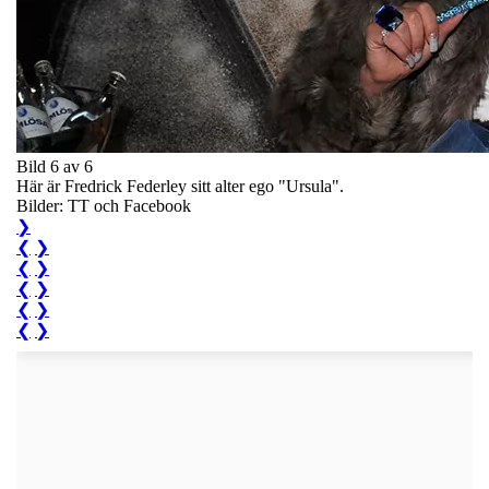
Bild 6 av 6
Här är Fredrick Federley sitt alter ego "Ursula".
Bilder: TT och Facebook
❯
❮
❯
❮
❯
❮
❯
❮
❯
❮
❯