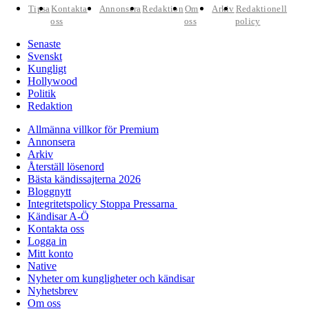
Tipsa
Kontakta
Annonsera
Redaktion
Om
Arkiv
Redaktionell
oss
oss
policy
Senaste
Svenskt
Kungligt
Hollywood
Politik
Redaktion
Allmänna villkor för Premium
Annonsera
Arkiv
Återställ lösenord
Bästa kändissajterna 2026
Bloggnytt
Integritetspolicy Stoppa Pressarna
Kändisar A-Ö
Kontakta oss
Logga in
Mitt konto
Native
Nyheter om kungligheter och kändisar
Nyhetsbrev
Om oss