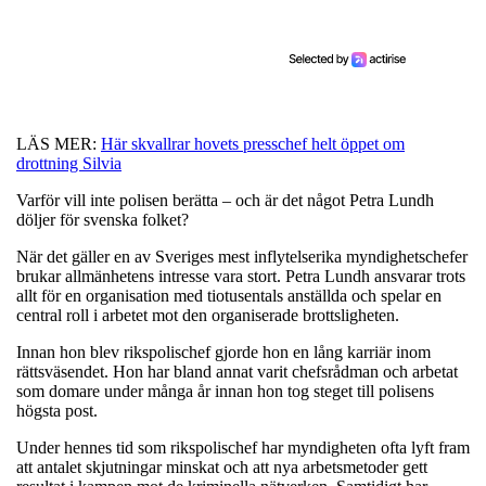
LÄS MER:
Här skvallrar hovets presschef helt öppet om
drottning Silvia
Varför vill inte polisen berätta – och är det något Petra Lundh
döljer för svenska folket?
När det gäller en av Sveriges mest inflytelserika myndighetschefer
brukar allmänhetens intresse vara stort. Petra Lundh ansvarar trots
allt för en organisation med tiotusentals anställda och spelar en
central roll i arbetet mot den organiserade brottsligheten.
Innan hon blev rikspolischef gjorde hon en lång karriär inom
rättsväsendet. Hon har bland annat varit chefsrådman och arbetat
som domare under många år innan hon tog steget till polisens
högsta post.
Under hennes tid som rikspolischef har myndigheten ofta lyft fram
att antalet skjutningar minskat och att nya arbetsmetoder gett