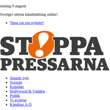
söndag 9 augusti
Sveriges största kändistidning online!
Tipsa oss om nyheter!
Senaste nytt
Svenskt
Kungligt
Hollywood & Världen
Politik
Vi avslöjar
Kändisar A-Ö