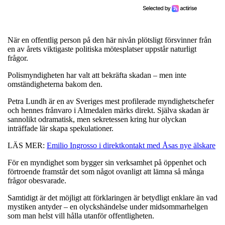
När en offentlig person på den här nivån plötsligt försvinner från
en av årets viktigaste politiska mötesplatser uppstår naturligt
frågor.
Polismyndigheten har valt att bekräfta skadan – men inte
omständigheterna bakom den.
Petra Lundh är en av Sveriges mest profilerade myndighetschefer
och hennes frånvaro i Almedalen märks direkt. Själva skadan är
sannolikt odramatisk, men sekretessen kring hur olyckan
inträffade lär skapa spekulationer.
LÄS MER:
Emilio Ingrosso i direktkontakt med Åsas nye älskare
För en myndighet som bygger sin verksamhet på öppenhet och
förtroende framstår det som något ovanligt att lämna så många
frågor obesvarade.
Samtidigt är det möjligt att förklaringen är betydligt enklare än vad
mystiken antyder – en olyckshändelse under midsommarhelgen
som man helst vill hålla utanför offentligheten.