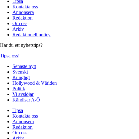
Tipsa
Kontakta oss
Annonsera
Redaktion
Om oss
Arkiv
Redaktionell policy
Har du ett nyhetstips?
Tipsa oss!
Senaste nytt
Svenskt
Kungligt
Hollywood & Världen
Politik
Vi avslöjar
Kändisar A-Ö
Tipsa
Kontakta oss
Annonsera
Redaktion
Om oss
Arkiv