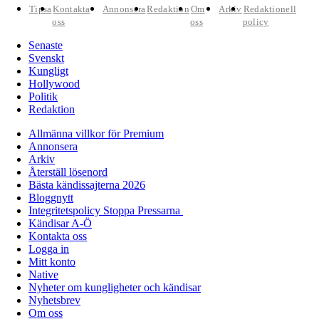
Tipsa
Kontakta
Annonsera
Redaktion
Om
Arkiv
Redaktionell
oss
oss
policy
Senaste
Svenskt
Kungligt
Hollywood
Politik
Redaktion
Allmänna villkor för Premium
Annonsera
Arkiv
Återställ lösenord
Bästa kändissajterna 2026
Bloggnytt
Integritetspolicy Stoppa Pressarna
Kändisar A-Ö
Kontakta oss
Logga in
Mitt konto
Native
Nyheter om kungligheter och kändisar
Nyhetsbrev
Om oss