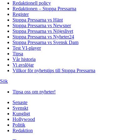
Redaktionell policy
Redaktionen – Stoppa Pressarna
Register
Stoppa Pressarna vs Hänt
Stoppa Pressarna vs Newsner
Stoppa Pressarna vs Nöjeslivet
Stoppa Pressarna vs Nyheter24
Stoppa Pressarna vs Svensk Dam
Test VI-player
Tipsa
Vår historia
Vi avslöjar
Villkor för nyhetstips till Stoppa Pressarna
Sök
Tipsa oss om nyheter!
Senaste
Svenskt
Kungligt
Hollywood
Politik
Redaktion