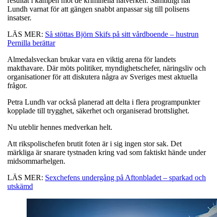
resultat i kampen mot de kriminella nätverken. Samtidigt har
Lundh varnat för att gängen snabbt anpassar sig till polisens
insatser.
LÄS MER:
Så stöttas Björn Skifs på sitt vårdboende – hustrun
Pernilla berättar
Almedalsveckan brukar vara en viktig arena för landets
makthavare. Där möts politiker, myndighetschefer, näringsliv och
organisationer för att diskutera några av Sveriges mest aktuella
frågor.
Petra Lundh var också planerad att delta i flera programpunkter
kopplade till trygghet, säkerhet och organiserad brottslighet.
Nu uteblir hennes medverkan helt.
Att rikspolischefen brutit foten är i sig ingen stor sak. Det
märkliga är snarare tystnaden kring vad som faktiskt hände under
midsommarhelgen.
LÄS MER:
Sexchefens undergång på Aftonbladet – sparkad och
utskämd