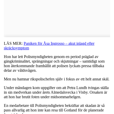
LÄS MER:
Paniken för Åsa Ingrosso – akut inlagd efter
skräcksymptom
Hon har lett Polismyndigheten genom en period präglad av
gängkriminalitet, sprängningar och skjutningar – samtidigt som
hon återkommande framhållit att polisen lyckats pressa tillbaka
delar av våldsvågen.
Men nu hamnar rikspolischefen själv i fokus av ett helt annat skäl.
Under måndagen kom uppgifter om att Petra Lundh tvingas ställa
in sin medverkan under årets Almedalsvecka i Visby. Orsaken är
att hon har brutit foten under midsommarhelgen.
En medarbetare till Polismyndigheten bekräftar att skadan är så
pass allvarlig att hon inte kan resa till Gotland för de planerade